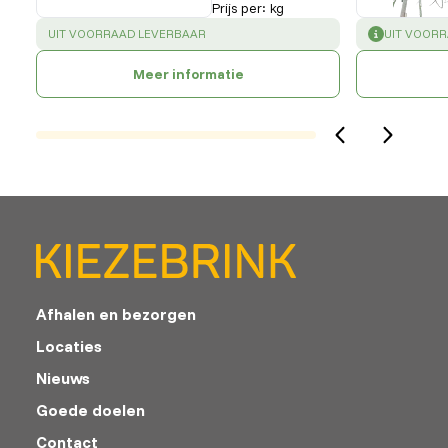
Prijs per
:
kg
SUCCESS
:
SUCCESS
:
UIT VOORRAAD LEVERBAAR
UIT VOOR
Meer informatie
Afhalen en bezorgen
Locaties
Nieuws
Goede doelen
Contact