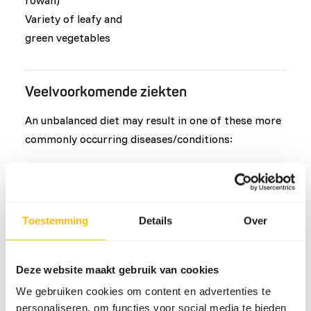
rowan)
Variety of leafy and
green vegetables
Veelvoorkomende ziekten
An unbalanced diet may result in one of these more
commonly occurring diseases/conditions:
Obesity
Periarticular hyperostosis
Diabetes mellitus
Toestemming
Details
Over
Reproductive failure
Iron storage
Dental problems
Deze website maakt gebruik van cookies
We gebruiken cookies om content en advertenties te
personaliseren, om functies voor social media te bieden