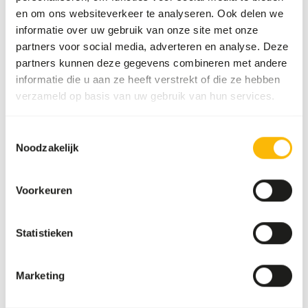
Aanvullend advies
en om ons websiteverkeer te analyseren. Ook delen we
informatie over uw gebruik van onze site met onze
Divide the “Feed quantity per day” over at least
partners voor social media, adverteren en analyse. Deze
three feeding moments per day.
partners kunnen deze gegevens combineren met andere
Although present in their natural diet, feeding
informatie die u aan ze heeft verstrekt of die ze hebben
fruits might lead to abnormal fermentation in
verzameld op basis van uw gebruik van hun services.
the hindgut because of high sugar levels in
cultivated fruits compared to wild fruits (
read
Toestemmingsselectie
more about nutritional values of (wild) fruits
Noodzakelijk
and vegetables
).
Vitamin C supplementation is not required since
it can be synthesized in their body.
Voorkeuren
Supplement a diverse selection of vegetables
(
read more about differences between
Statistieken
vegetables
).
Provide less palatable food in the morning,
Marketing
when hunger is greatest.
Feeding in bowls is not recommended.