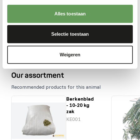
Stimulate foraging behaviour by hiding, stacking
or hanging the feed. Examples can be feeding
Alles toestaan
puzzles, tubes, hanging boxes and/ or scatter
feeding (
read more about feed enrichment
and foraging behaviour
).
Selectie toestaan
Terug naar database
Weigeren
Our assortment
Recommended products for this animal
Berkenblad
- 10-20 kg
zak
KE001