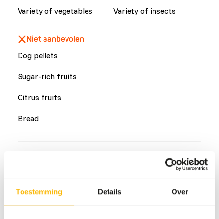
Variety of vegetables
Variety of insects
Niet aanbevolen
Dog pellets
Sugar-rich fruits
Citrus fruits
Bread
Veelvoorkomende ziekten
An unbalanced diet may result in one of these more
commonly occurring diseases/conditions:
Toestemming
Details
Over
Iron storage disease