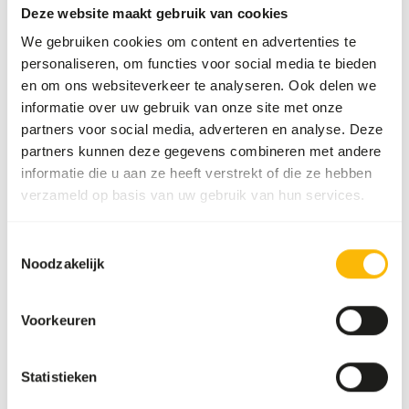
Obesity
Deze website maakt gebruik van cookies
Beak deformities
We gebruiken cookies om content en advertenties te
personaliseren, om functies voor social media te bieden
en om ons websiteverkeer te analyseren. Ook delen we
Aanvullend advies
informatie over uw gebruik van onze site met onze
partners voor social media, adverteren en analyse. Deze
Divide the “Feed quantity per day” over at least
partners kunnen deze gegevens combineren met andere
two feeding moments per day.
informatie die u aan ze heeft verstrekt of die ze hebben
Insoluble grit is not required if they go outside,
verzameld op basis van uw gebruik van hun services.
as they will ingest small stones (
read more
about grit
).
Toestemmingsselectie
Rhinoceros hornbills are sensitive to iron.
Noodzakelijk
Therefore, iron-rich products or diet
components that increase iron retention in the
Voorkeuren
liver (e.g. citrus fruits high in vitamin C) should
be avoided.
Avoid feeding bread and other high starch
Statistieken
products as this may cause gastro-intestinal