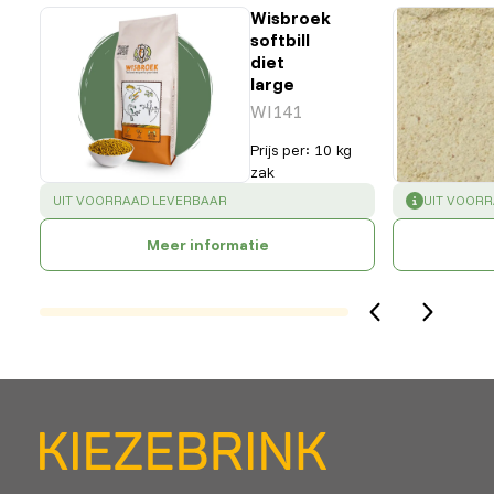
Wisbroek
softbill
diet
large
WI141
Prijs per
:
10 kg
zak
SUCCESS
:
SUCCESS
:
UIT VOORRAAD LEVERBAAR
UIT VOOR
Meer informatie