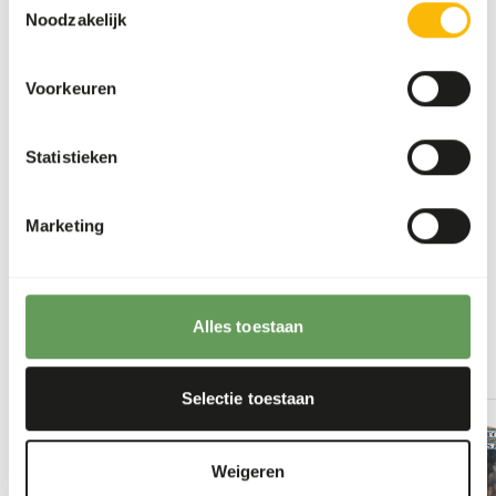
the hindgut because of high sugar levels in
Noodzakelijk
cultivated fruits compared to wild fruits (
read
more about nutritional values of (wild) fruits
Voorkeuren
and vegetables
).
Stimulate foraging behaviour by hiding, stacking
or hanging the feed (
read more about feed
Statistieken
enrichment and foraging behaviour
).
Marketing
Terug naar database
Our assortment
Alles toestaan
Recommended products for this animal
Selectie toestaan
Meelwormen
51004
Weigeren