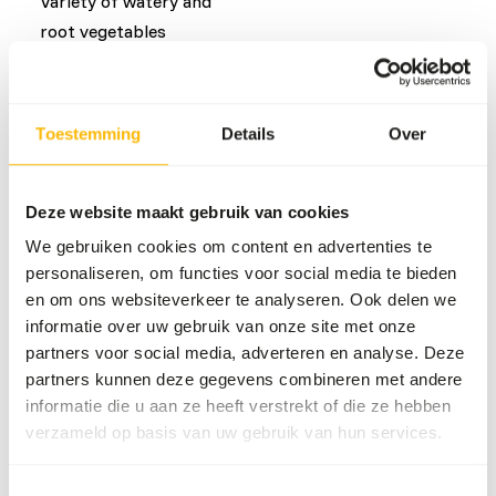
Variety of watery and
root vegetables
Veelvoorkomende ziekten
Toestemming
Details
Over
An unbalanced diet may result in one of these more
commonly occurring diseases/conditions:
Deze website maakt gebruik van cookies
Iron storage disease
We gebruiken cookies om content en advertenties te
Obesity
personaliseren, om functies voor social media te bieden
en om ons websiteverkeer te analyseren. Ook delen we
informatie over uw gebruik van onze site met onze
Aanvullend advies
partners voor social media, adverteren en analyse. Deze
partners kunnen deze gegevens combineren met andere
Divide the “Feed quantity per day” over at least
informatie die u aan ze heeft verstrekt of die ze hebben
two feeding moments per day.
verzameld op basis van uw gebruik van hun services.
Although present in their natural diet, feeding
fruits might lead to abnormal fermentation in
Toestemmingsselectie