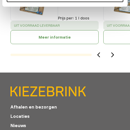
Prijs per
:
1 l doos
SUCCESS
:
SUCCESS
:
UIT VOORRAAD LEVERBAAR
UIT VOORRAA
Meer informatie
Afhalen en bezorgen
Locaties
Nieuws