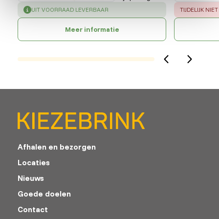
SUCCESS
:
ERROR
:
UIT VOORRAAD LEVERBAAR
TIJDELIJK NI
Meer informatie
Afhalen en bezorgen
Locaties
Nieuws
Goede doelen
Contact