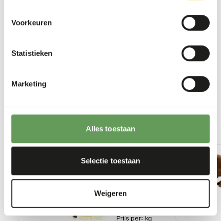
may cause gastro-intestinal disturbances.
Stimulate foraging behaviour by using feeding
Voorkeuren
puzzles and scatter feeding (
read more about
feed enrichment and foraging behaviour
).
Statistieken
Terug naar database
Marketing
Our assortment
Alles toestaan
Recommended products for this animal
Spiering
IQF - 10
Selectie toestaan
kg doos
50101
Weigeren
Prijs per
:
kg