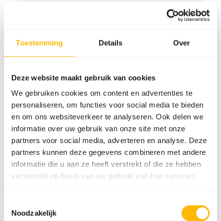
Veelvoorkomende ziekten
An unbalanced diet may result in one of these more
Toestemming
Details
Over
commonly occurring diseases/conditions:
Secondary nutritional hyperparathyroidism
Deze website maakt gebruik van cookies
We gebruiken cookies om content en advertenties te
personaliseren, om functies voor social media te bieden
Aanvullend advies
en om ons websiteverkeer te analyseren. Ook delen we
Divide the “Feed quantity per day” over at least
informatie over uw gebruik van onze site met onze
two feeding moments per day.
partners voor social media, adverteren en analyse. Deze
partners kunnen deze gegevens combineren met andere
During the breeding season food should be
informatie die u aan ze heeft verstrekt of die ze hebben
offered
ad libitum
and contain 20% fish instead
verzameld op basis van uw gebruik van hun services.
of concentrates.
Small fish can be offered whole, but larger fish
should be cut into smaller pieces.
Toestemmingsselectie
Noodzakelijk
Avoid feeding bread as the high starch content