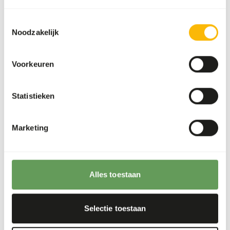
Supplement concentrates to ensure adequate
Toestemmingsselectie
vitamins and minerals.
Noodzakelijk
Feed small insects, as larger ones might cause
blockages.
Voorkeuren
Fruits and vegetables with long fiber structures
can injure the tongue and cause choking.
Stimulate foraging behaviour by feeding live
Statistieken
insects or placing insects inside of rotten logs
(
read more about feed enrichment and
Marketing
foraging behaviour
).
Terug naar database
Alles toestaan
Our assortment
Selectie toestaan
Recommended products for this animal