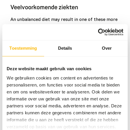
Veelvoorkomende ziekten
An unbalanced diet may result in one of these more
commonly occurring diseases/conditions:
Hypervitaminosis D
Extensive hyperostosis of the thoracic
Toestemming
Details
Over
Rear limb paresis
Vitamin K deficiency
Deze website maakt gebruik van cookies
Lumbar
We gebruiken cookies om content en advertenties te
Flaccid paralysis
personaliseren, om functies voor social media te bieden
Coccygeal vertebrae
en om ons websiteverkeer te analyseren. Ook delen we
informatie over uw gebruik van onze site met onze
partners voor social media, adverteren en analyse. Deze
Aanvullend advies
partners kunnen deze gegevens combineren met andere
informatie die u aan ze heeft verstrekt of die ze hebben
Divide the “Feed quantity per day” over at least
verzameld op basis van uw gebruik van hun services.
two feeding moments per day.