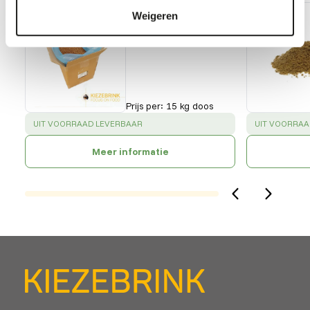
Buffalowormen
Weigeren
- bulk
51101
Prijs per
:
15 kg doos
SUCCESS
:
SUCCESS
:
UIT VOORRAAD LEVERBAAR
UIT VOORRAA
Meer informatie