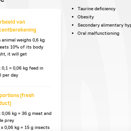
Taurine deficiency
Obesity
rbeeld van
Secondary alimentary hy
centberekening
Oral malfunctioning
n animal weighs 0,6 kg
eats 10% of its body
ht, it will get
x 0,1 = 0,06 kg feed in
l per day
portions (fresh
duct)
x 0,06 kg = 36 g meat and
le prey
 x 0,06 kg = 15 g insects