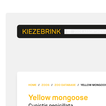
ZOOS ASSORTIMENT
HOME
/
ZOOS
/
ZOO DATABASE
/
YELLOW MONGOO
Yellow mongoose
Cynictis penicillata