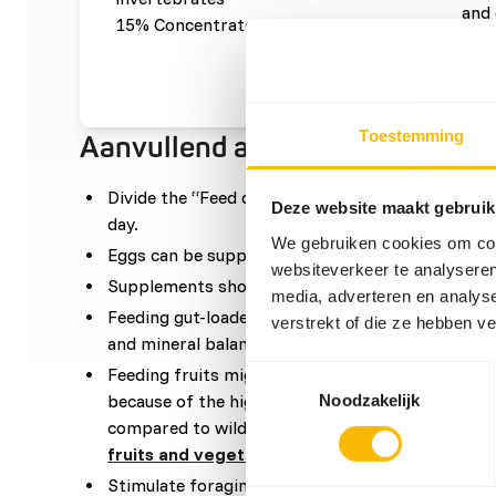
and 
15% Concentrates
0,15
con
Toestemming
Aanvullend advies
Divide the “Feed quantity per day” over at leas
Deze website maakt gebruik
day.
We gebruiken cookies om cont
Eggs can be supplemented as enrichment of the 
websiteverkeer te analyseren
Supplements should be provided if the diet does 
media, adverteren en analys
Feeding gut-loaded (or dusted) insects will help
verstrekt of die ze hebben v
and mineral balance.
Feeding fruits might lead to might lead to gastr
Toestemmingsselectie
because of the high sugar level and low fiber level
Noodzakelijk
compared to wild fruits (
read more about nutrit
fruits and vegetables
).
Stimulate foraging behavior by hiding, stacking 