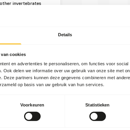
other invertebrates
 x 0,06 kg = 9 g
centrates
Details
t two feeding moments per
 van cookies
ent en advertenties te personaliseren, om functies voor social
diet.
. Ook delen we informatie over uw gebruik van onze site met on
not contain pellets.
e. Deze partners kunnen deze gegevens combineren met andere i
 maintaining a proper vitamin
erzameld op basis van uw gebruik van hun services.
o-intestinal disturbances
 in cultivated fruits
Voorkeuren
Statistieken
ional values of (wild)
or hanging the feed (
read