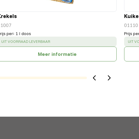
Krekels
Kuike
51007
01110
rijs per
:
1 l doos
Prijs pe
SUCCESS
:
SUCC
UIT VOORRAAD LEVERBAAR
UIT V
Meer informatie