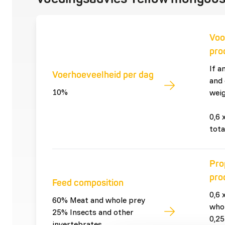
Voo
pro
If a
Voerhoeveelheid per dag
and 
10%
weig
0,6 
tota
Pro
pro
Feed composition
0,6 
60% Meat and whole prey
who
25% Insects and other
0,25
invertebrates