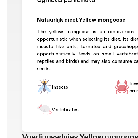
Natuurlijk dieet Yellow mongoose
The yellow mongoose is an
omnivorous
s
opportunistic when selecting its diet. Its die
insects like ants, termites and grasshopp
opportunistically feeds on small vertebra
reptiles and birds) and may also consume car
seeds.
Inv
Insects
cru
Vertebrates
Voedingsadvies Yellow mongoo