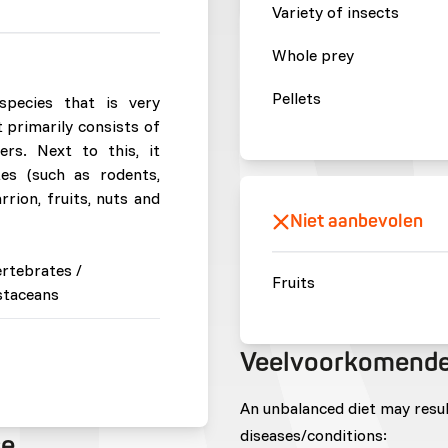
Variety of insects
Whole prey
Pellets
pecies that is very
t primarily consists of
ers. Next to this, it
tes (such as rodents,
rion, fruits, nuts and
Niet aanbevolen
ertebrates /
Fruits
staceans
Veelvoorkomende
An unbalanced diet may resu
diseases/conditions:
se