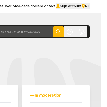
es
Over ons
Goede doelen
Contact
Mijn account
NL
ek product of trefwoorden
In moderation