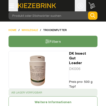
Produkt oder Stichwörter suchen
HOME
/
WHOLESALE
/
TROCKENFUTTER
Filtern
DK Insect
Gut
Loader
DK006
Preis pro
:
500 g
Topf
SUCCESS
:
AB LAGER VERFÜGBAR
Weitere Informationen