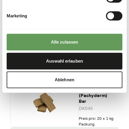
Sloth
Diet
DK048
Marketing
Preis pro
:
3 kg
Eimer
Alle zulassen
SUCCESS
:
AB LAGER VERFÜGBAR
Weitere Informationen
Auswahl erlauben
Ablehnen
DK Large
Mammal
(Pachyderm)
Bar
DK045
Preis pro
:
20 x 1 kg
Packung