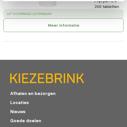
Prijs per
:
6 x
200 tabletten
SUCCESS
:
UIT VOORRAAD LEVERBAAR
Meer informatie
Afhalen en bezorgen
Locaties
Nieuws
Goede doelen