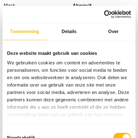
Merk
Akwavit
Voedingsadvies
Toestemming
Details
Over
• De tabletten hebben een deelstreep, waardoor u
gemakkelijk een halve dosis kunt toedienen. • Voer de
Deze website maakt gebruik van cookies
dieren door de tablet in de voerbak van de vis te doen. •
We gebruiken cookies om content en advertenties te
Zie de datasheet voor meer informatie over de hoeveelheid
personaliseren, om functies voor social media te bieden
per lichaamsgewicht.
en om ons websiteverkeer te analyseren. Ook delen we
informatie over uw gebruik van onze site met onze
partners voor social media, adverteren en analyse. Deze
Over dit product
partners kunnen deze gegevens combineren met andere
informatie die u aan ze heeft verstrekt of die ze hebben
AKWAVIT Shark is een voedingssupplement speciaal
verzameld op basis van uw gebruik van hun services.
ontwikkeld voor kraakbeenvissen zoals haaien en roggen. •
Bevat alle benodigde vitaminen en mineralen in een
Toestemmingsselectie
evenwichtige verhouding. • Bevat een hoog gehalte aan
Noodzakelijk