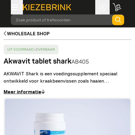
Zoek product of trefwoorden
WHOLESALE SHOP
SUCCESS
:
UIT VOORRAAD LEVERBAAR
Akwavit tablet shark
AB405
AKWAVIT Shark is een voedingssupplement speciaal
ontwikkeld voor kraakbeenvissen zoals haaien…
Meer informatie