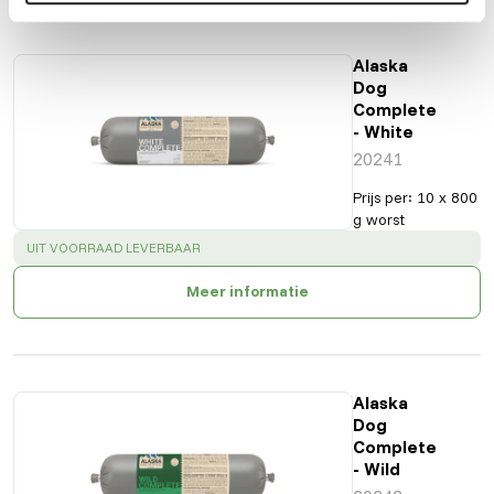
Ook interessant
Alaska
Dog
Complete
- White
20241
Prijs per
:
10 x 800
g worst
SUCCESS
:
UIT VOORRAAD LEVERBAAR
Meer informatie
Alaska
Dog
Complete
- Wild