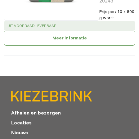
20243
Prijs per
:
10 x 800
g worst
SUCCESS
:
UIT VOORRAAD LEVERBAAR
Meer informatie
Afhalen en bezorgen
Locaties
Nieuws