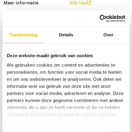
Meer informatie
Klik hier
Voedingsadvies
Toestemming
Details
Over
Let op: Variatie met eiwitbronnen is noodzakelijk. Voor
voeradvies, zie
www.alaska-petfood.nl
. Dit product is een
rauw diervoeder, houd daarom de hygiënevoorschriften in
Deze website maakt gebruik van cookies
acht, zie
www.feed-raw-right.eu
.
We gebruiken cookies om content en advertenties te
personaliseren, om functies voor social media te bieden
en om ons websiteverkeer te analyseren. Ook delen we
Over dit product
informatie over uw gebruik van onze site met onze
partners voor social media, adverteren en analyse. Deze
Alaska Dog Complete Red is een complete rauwe
partners kunnen deze gegevens combineren met andere
hondenvoeding met zorgvuldig geselecteerde ingrediënten.
informatie die u aan ze heeft verstrekt of die ze hebben
Deze variant bevat verschillende soorten rood vlees en
verzameld op basis van uw gebruik van hun services.
zorgt voor een rijke, smaakvolle maaltijd. De voeding
bestaat uit een uitgebalanceerde combinatie van
Toestemmingsselectie