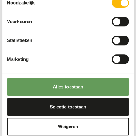
Noodzakelijk
Voorkeuren
Over dit product
Statistieken
Alaska Dog Pure Salmon is een natuurlijke rauwe
hondenvoeding met zalm als enige dierlijke eiwitbron. De
voeding bestaat uit een combinatie van zalmkoppen en
Marketing
zalmlijven aangevuld met 15% groente. Het is een
uitstekende bron van omega 3 in het menu van iedere
hond. Deze mix is op zichzelf niet compleet. Voor een
volledig en uitgebalanceerd rauw menu raden wij aan om af
Alles toestaan
te wisselen met andere Alaska varianten.
Selectie toestaan
Analytische bestanddelen
Weigeren
Vocht
66%
Ruwe as
3%