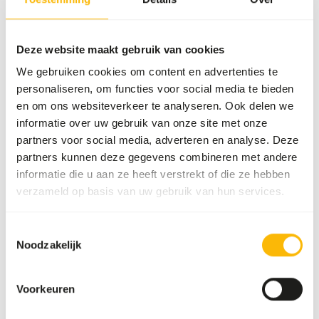
per day per animal. Do not give too much feed, so that the
guinea pigs eat their dishes clean. Otherwise they only eat
Deze website maakt gebruik van cookies
the most tasty bits (selective feeding) and leave the other
necessary nutrients behind. • If the guinea pigs eat too
We gebruiken cookies om content en advertenties te
selectively, feed preferably pellets. • Always feed guinea
personaliseren, om functies voor social media te bieden
pigs straw or hay. They need a lot of extra fibres. •
en om ons websiteverkeer te analyseren. Ook delen we
Vegetable or fruit supplements can be given, but are not
informatie over uw gebruik van onze site met onze
necessary, thanks to the vitamin C in the feed.
partners voor social media, adverteren en analyse. Deze
partners kunnen deze gegevens combineren met andere
informatie die u aan ze heeft verstrekt of die ze hebben
verzameld op basis van uw gebruik van hun services.
Over dit product
Toestemmingsselectie
Alfamix Guinea Pig is a complete, richly varied mixture
Noodzakelijk
suitable for all guinea pigs. • Premium varied mixture for
guinea pigs of all ages. • Ideal for breeding and/or
exhibition animals. • With rose hips, parsley, vegetables
Voorkeuren
and fruit. • For a shiny coat, high resistance and vitality.