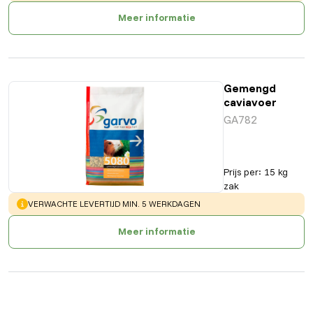
Meer informatie
Gemengd
caviavoer
GA782
Prijs per
:
15 kg
zak
WARNING
:
VERWACHTE LEVERTIJD MIN. 5 WERKDAGEN
Meer informatie