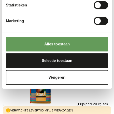
Statistieken
Downloads
Marketing
Productsheet
Alles toestaan
Ook interessant
Selectie toestaan
Caviakorrel
met
Weigeren
vitamine C
GA780
Prijs per
:
20 kg zak
WARNING
:
VERWACHTE LEVERTIJD MIN. 5 WERKDAGEN