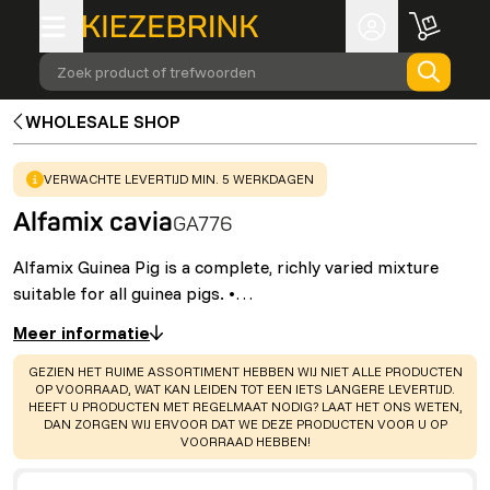
Zoek product of trefwoorden
WHOLESALE SHOP
WARNING
:
VERWACHTE LEVERTIJD MIN. 5 WERKDAGEN
Alfamix cavia
GA776
Alfamix Guinea Pig is a complete, richly varied mixture
suitable for all guinea pigs. •…
Meer informatie
WARNING
:
GEZIEN HET RUIME ASSORTIMENT HEBBEN WIJ NIET ALLE PRODUCTEN
OP VOORRAAD, WAT KAN LEIDEN TOT EEN IETS LANGERE LEVERTIJD.
HEEFT U PRODUCTEN MET REGELMAAT NODIG? LAAT HET ONS WETEN,
DAN ZORGEN WIJ ERVOOR DAT WE DEZE PRODUCTEN VOOR U OP
VOORRAAD HEBBEN!