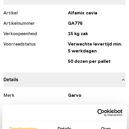
Artikel
Alfamix cavia
Artikelnummer
GA776
Verkoopeenheid
15 kg zak
Voorraadstatus
Verwachte levertijd min.
5 werkdagen
50 dozen per pallet
Details
Merk
Garvo
Voedingsadvies
• Give guinea pigs daily fresh feed; about 30 – 45 grams
Toestemming
Details
Over