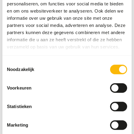
personaliseren, om functies voor social media te bieden
en om ons websiteverkeer te analyseren. Ook delen we
Over dit product
informatie over uw gebruik van onze site met onze
partners voor social media, adverteren en analyse. Deze
Deze prooidieren kunnen onder andere gebruikt worden
partners kunnen deze gegevens combineren met andere
voor het dieet van roofvogels, reptielen en andere
informatie die u aan ze heeft verstrekt of die ze hebben
carnivoren.
verzameld op basis van uw gebruik van hun services.
Toestemmingsselectie
Analytische bestanddelen
Noodzakelijk
Vocht
68,1%
Ruwe as
5,3%
Voorkeuren
Eiwit
23,3%
Vetgehalte
10,2%
Statistieken
Marketing
Ook interessant