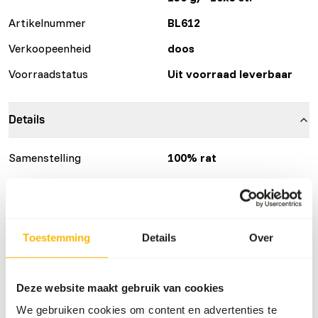
Artikelnummer
BL612
Verkoopeenheid
doos
Voorraadstatus
Uit voorraad leverbaar
Details
Samenstelling
100% rat
Merk
Blijkie
Voedingsadvies
Toestemming
Details
Over
Dit product is een rauw diervoeder. Houd daarom de
hygiënevoorschriften in acht.
Deze website maakt gebruik van cookies
We gebruiken cookies om content en advertenties te