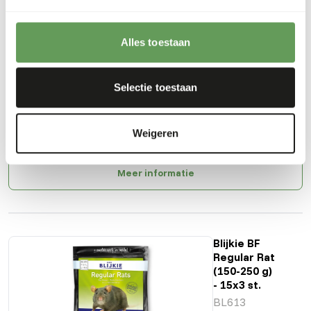
Blijkie BF
Alles toestaan
Grote
Weanerrat
(60-90 g) -
15x4 st.
Selectie toestaan
BL611
Prijs per
:
doos
Weigeren
SUCCESS
:
UIT VOORRAAD LEVERBAAR
Meer informatie
Blijkie BF
Regular Rat
(150-250 g)
- 15x3 st.
BL613