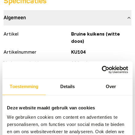
Specificaties
Algemeen
Artikel
Bruine kuikens (witte
doos)
Artikelnummer
KU104
Verkoopeenheid
10 kg doos
Voorraadstatus
Tijdelijk niet beschikbaar
105 dozen per pallet
Toestemming
Details
Over
Details
Deze website maakt gebruik van cookies
We gebruiken cookies om content en advertenties te
Merk
Kiezebrink
personaliseren, om functies voor social media te bieden
en om ons websiteverkeer te analyseren. Ook delen we