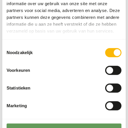
informatie over uw gebruik van onze site met onze
Voedingsadvies
partners voor social media, adverteren en analyse. Deze
partners kunnen deze gegevens combineren met andere
Kuikens kunnen als heel prooidier gevoerd worden.
informatie die u aan ze heeft verstrekt of die ze hebben
Wanneer er dagelijks veel kuikens gevoerd worden kan het
verzameld op basis van uw gebruik van hun services.
verstandig zijn om de dooier bij een aantal kuikens te
verwijderen, om een overdosis vitamine A te voorkomen.
Dit product is een rauw diervoeder. Houdt daarom de
Toestemmingsselectie
Noodzakelijk
hygiënevoorschriften in acht.
Voorkeuren
Analytische bestanddelen
Statistieken
Vocht
77%
Ruwe as
2%
Marketing
Eiwit
16%
Calcium
0,4%
Vetgehalte
6%
Fosfor
0,26%