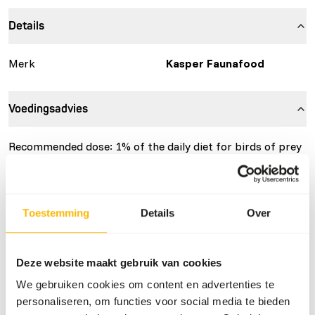
Details
Merk
Kasper Faunafood
Voedingsadvies
Recommended dose: 1% of the daily diet for birds of prey
and meat-eating reptiles. The small dosage spoon
contains 5 g of Carnizoo; the large one 30 g.
Toestemming
Details
Over
Over dit product
Deze website maakt gebruik van cookies
Carnizoo is a complementary feed for carnivore birds of
We gebruiken cookies om content en advertenties te
prey and reptiles.
personaliseren, om functies voor social media te bieden
• Contains a balanced level of vitamins and minerals for