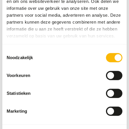
en om ons websiteverkeer te analyseren. Ook delen we
good health.
informatie over uw gebruik van onze site met onze
• Ensures the development of strong and light bones.
partners voor social media, adverteren en analyse. Deze
• Contains omega 3-fatty acids EPA and DHA to support
partners kunnen deze gegevens combineren met andere
the immune system and the ability to be learned and
informatie die u aan ze heeft verstrekt of die ze hebben
trained.
verzameld op basis van uw gebruik van hun services.
• Contains taurine and L-Carnitine.
Toestemmingsselectie
Noodzakelijk
Downloads
Voorkeuren
Productsheet
Statistieken
Ook interessant
Marketing
Carmix