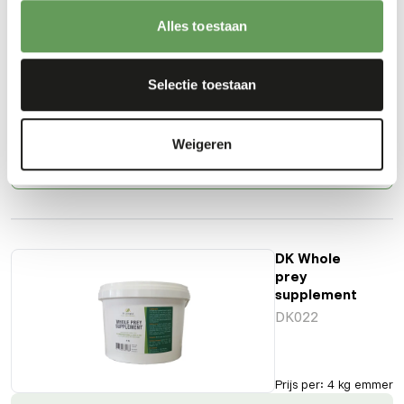
AB599
Alles toestaan
Selectie toestaan
Prijs per
:
10 kg
emmer
WARNING
:
VERWACHTE LEVERTIJD MIN. 5 WERKDAGEN
Weigeren
Meer informatie
DK Whole
prey
supplement
DK022
Prijs per
:
4 kg emmer