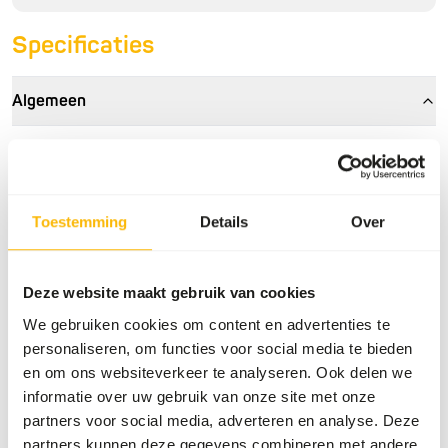
Specificaties
Algemeen
Artikel
Crocodilian diet - Small
Artikelnummer
NZ414
Toestemming
Details
Over
Verkoopeenheid
11,3 kg zak
Voorraadstatus
Niet op voorraad
Deze website maakt gebruik van cookies
We gebruiken cookies om content en advertenties te
Details
personaliseren, om functies voor social media te bieden
en om ons websiteverkeer te analyseren. Ook delen we
Maat
9.53 x 9.53 mm
informatie over uw gebruik van onze site met onze
Merk
Mazuri
partners voor social media, adverteren en analyse. Deze
partners kunnen deze gegevens combineren met andere