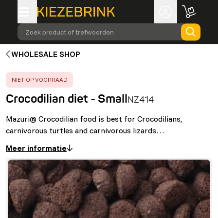
Zoek product of trefwoorden
WHOLESALE SHOP
ERROR
:
NIET OP VOORRAAD
Crocodilian diet - Small
NZ414
Mazuri® Crocodilian food is best for Crocodilians,
carnivorous turtles and carnivorous lizards…
Meer informatie