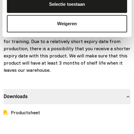
Selectie toestaan
complete crocodile food designed for small crocodilians
under managed care. This floating pellet crocodile food is
designed to be tossed into the water to encourage animals
Weigeren
to come to the surface for feeding. These small crocodile
pellets may also be tossed directly into the animal’s mouth
for training. Due to a relatively short expiry date from
production, there is a possibility that you receive a shorter
expiry date with this product. We will make sure that this
product will have at least 3 months of shelf life when it
leaves our warehouse.
Downloads
Productsheet