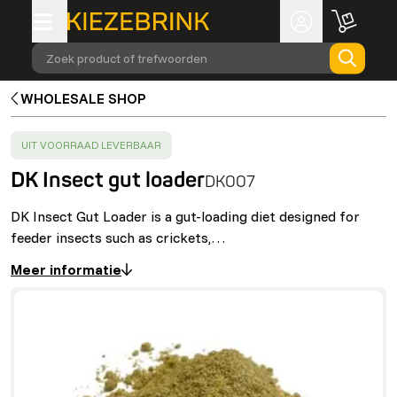
Zoek product of trefwoorden
WHOLESALE SHOP
SUCCESS
:
UIT VOORRAAD LEVERBAAR
DK Insect gut loader
DK007
DK Insect Gut Loader is a gut-loading diet designed for
feeder insects such as crickets,…
Meer informatie