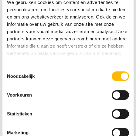
DK Insect Gut Loader is a gut-loading diet designed for
We gebruiken cookies om content en advertenties te
feeder insects such as crickets, cockroaches, and
personaliseren, om functies voor social media te bieden
mealworms. • Fed to insects in order to increase levels of
en om ons websiteverkeer te analyseren. Ook delen we
nutrients in the gutt-fill. • Contains multiple sources of
informatie over uw gebruik van onze site met onze
omega-3 fatty acids. • High level of calcium balances the
partners voor social media, adverteren en analyse. Deze
calcium to phosphorus ratio of the insects. •
partners kunnen deze gegevens combineren met andere
Supplemented with all essential vitamins and minerals. •
informatie die u aan ze heeft verstrekt of die ze hebben
Contains multiple sources of color enhancing ingredients
verzameld op basis van uw gebruik van hun services.
(Canthaxanthin, Spirulina, Beet root, Carrot powder,
Marigold (Tagetes) to enhance the diet and appearance of
Toestemmingsselectie
reptiles, amphibians and birds.
Noodzakelijk
Voorkeuren
Downloads
Statistieken
Productsheet
Marketing