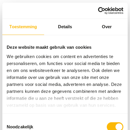
70 dozen per pallet
Details
Toestemming
Details
Over
Merk
DK Zoological
Deze website maakt gebruik van cookies
We gebruiken cookies om content en advertenties te
Voedingsadvies
personaliseren, om functies voor social media te bieden
en om ons websiteverkeer te analyseren. Ook delen we
Meng 2 delen poeder met 1,5 deel water, druk dit aan in
informatie over uw gebruik van onze site met onze
een geschikte bak en laat het opstijven tot een cake die in
partners voor social media, adverteren en analyse. Deze
stukken gesneden kan worden. Het gemengde product
partners kunnen deze gegevens combineren met andere
mag maximaal 2 dagen in de koelkast bewaard worden. Dit
informatie die u aan ze heeft verstrekt of die ze hebben
dieet dient te bestaan â€Â?â€Â?uit 50% van de totale
verzameld op basis van uw gebruik van hun services.
drogestofopname (= 15% droog poeder van het verse
dieet indien er voornamelijk verse producten naast
Toestemmingsselectie
gevoerd worden). Wanneer het product voor het eerst
Noodzakelijk
gevoerd wordt, is het mogelijk dat de dieren het niet direct