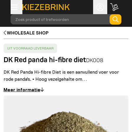
Zoek product of trefwoorden
WHOLESALE SHOP
SUCCESS
:
UIT VOORRAAD LEVERBAAR
DK Red panda hi-fibre diet
DK008
DK Red Panda Hi-fibre Diet is een aanvullend voer voor
rode panda's. • Hoog vezelgehalte om…
Meer informatie