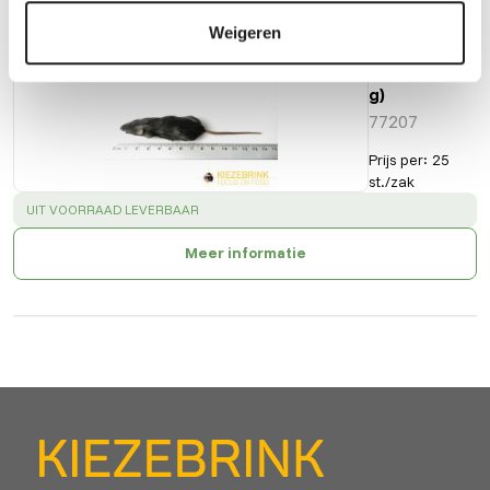
Regular
Weigeren
muis
(16-22
g)
77207
Prijs per
:
25
st./zak
SUCCESS
:
UIT VOORRAAD LEVERBAAR
Meer informatie