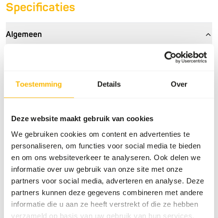
Specificaties
Algemeen
Artikel
Donkere Muis Mix (±6-40
g)
Toestemming
Details
Over
Artikelnummer
77210
Verkoopeenheid
10 x 1 kg zak
Deze website maakt gebruik van cookies
Voorraadstatus
Uit voorraad leverbaar
We gebruiken cookies om content en advertenties te
personaliseren, om functies voor social media te bieden
Details
en om ons websiteverkeer te analyseren. Ook delen we
informatie over uw gebruik van onze site met onze
partners voor social media, adverteren en analyse. Deze
Samenstelling
100% muis
partners kunnen deze gegevens combineren met andere
Merk
Kiezebrink
informatie die u aan ze heeft verstrekt of die ze hebben
verzameld op basis van uw gebruik van hun services.