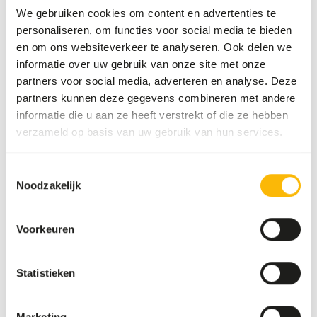
We gebruiken cookies om content en advertenties te
Verkoopeenheid
per stuk
personaliseren, om functies voor social media te bieden
en om ons websiteverkeer te analyseren. Ook delen we
Voorraadstatus
Uit voorraad leverbaar
informatie over uw gebruik van onze site met onze
partners voor social media, adverteren en analyse. Deze
Details
partners kunnen deze gegevens combineren met andere
informatie die u aan ze heeft verstrekt of die ze hebben
verzameld op basis van uw gebruik van hun services.
Merk
Kiezebrink
Toestemmingsselectie
Voedingsadvies
Noodzakelijk
0
Voorkeuren
Statistieken
Over dit product
Corresponding self-filling syringe including needle to inject
Marketing