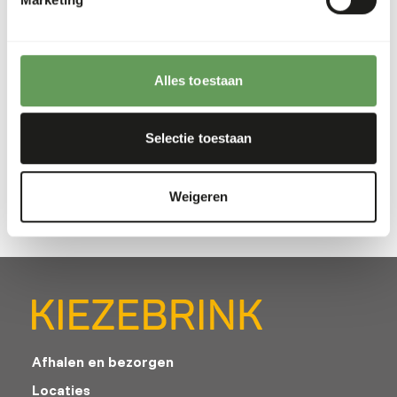
fish eater liquid into feed fish. This is a very durable
equipment which can be used for a long time if cleaned
well.
Alles toestaan
Selectie toestaan
Downloads
Productsheet
Weigeren
Afhalen en bezorgen
Locaties