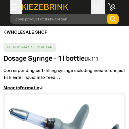
Zoek product of trefwoorden
WHOLESALE SHOP
SUCCESS
:
UIT VOORRAAD LEVERBAAR
Dosage Syringe - 1 l bottle
Dk111
Corresponding self-filling syringe including needle to inject
fish eater liquid into feed…
Meer informatie