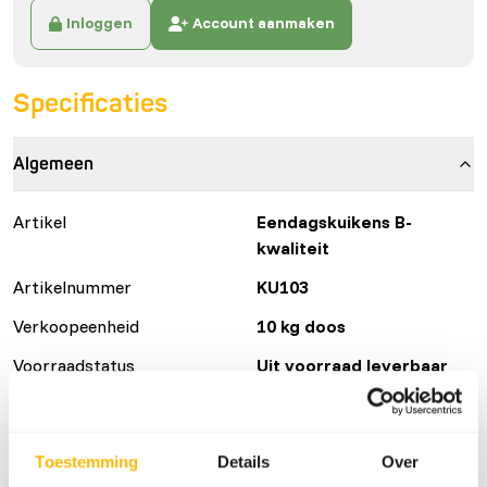
Inloggen
Account aanmaken
Specificaties
Algemeen
Artikel
Eendagskuikens B-
kwaliteit
Artikelnummer
KU103
Verkoopeenheid
10 kg doos
Voorraadstatus
Uit voorraad leverbaar
105 dozen per pallet
Toestemming
Details
Over
Details