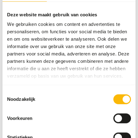
Samenstelling
100% eendagskuiken
Deze website maakt gebruik van cookies
Merk
Kiezebrink
We gebruiken cookies om content en advertenties te
personaliseren, om functies voor social media te bieden
en om ons websiteverkeer te analyseren. Ook delen we
Voedingsadvies
informatie over uw gebruik van onze site met onze
partners voor social media, adverteren en analyse. Deze
Kuikens kunnen als heel prooidier gevoerd worden.
partners kunnen deze gegevens combineren met andere
Wanneer er dagelijks veel kuikens gevoerd worden kan het
informatie die u aan ze heeft verstrekt of die ze hebben
verstandig zijn om de dooier bij een aantal kuikens te
verzameld op basis van uw gebruik van hun services.
verwijderen, om een overdosis vitamine A te voorkomen.
Dit product is een rauw diervoeder. Houdt daarom de
Toestemmingsselectie
hygiënevoorschriften in acht.
Noodzakelijk
Voorkeuren
Over dit product
Statistieken