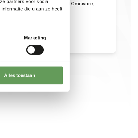
ze partners voor social
n and administration of EmerAid Omnivore,
nformatie die u aan ze heeft
t sheet or visit
meraid-omnivore/
.
Marketing
Alles toestaan