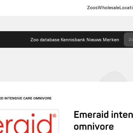
Zoos
Wholesale
Locati
Zoo database
Kennisbank
Nieuws
Merken
Zo
ID INTENSIVE CARE OMNIVORE
Emeraid inten
omnivore