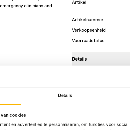
Artikel
, emergency clinicians and
Artikelnummer
Verkoopeenheid
Voorraadstatus
Details
Merk
Meer informatie
Details
Voedingsadvies
 van cookies
EmerAid Omnivore is a thera
ent en advertenties te personaliseren, om functies voor social
the supervision of a licensed