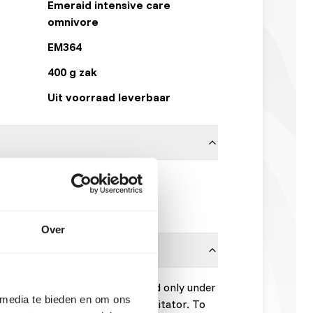
Emeraid intensive care
omnivore
EM364
400 g zak
Uit voorraad leverbaar
Other Brands
Klik hier
Over
peutic diet designed to be used only under
 media te bieden en om ons
 veterinarian or wildlife rehabilitator. To