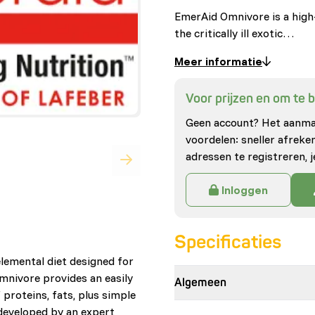
EmerAid Omnivore is a high-
the critically ill exotic…
Meer informatie
Voor prijzen en om te be
Geen account? Het aanmak
voordelen: sneller afrek
adressen te registreren, j
Inloggen
Specificaties
lemental diet designed for
Omnivore provides an easily
Algemeen
 proteins, fats, plus simple
developed by an expert