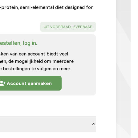
protein, semi-elemental diet designed for
SUCCESS
:
UIT VOORRAAD LEVERBAAR
stellen, log in.
en van een account biedt veel
enen, de mogelijkheid om meerdere
e bestellingen te volgen en meer.
Account aanmaken