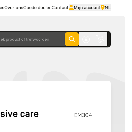
es
Over ons
Goede doelen
Contact
Mijn account
NL
ek product of trefwoorden
sive care
EM364