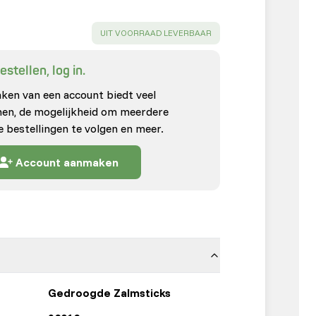
SUCCESS
:
UIT VOORRAAD LEVERBAAR
stellen, log in.
en van een account biedt veel
enen, de mogelijkheid om meerdere
e bestellingen te volgen en meer.
Account aanmaken
Gedroogde Zalmsticks