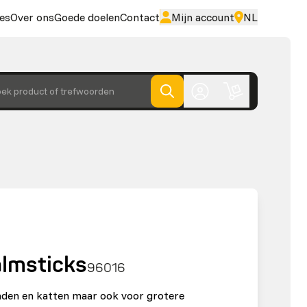
es
Over ons
Goede doelen
Contact
Mijn account
NL
ek product of trefwoorden
lmsticks
96016
nden en katten maar ook voor grotere