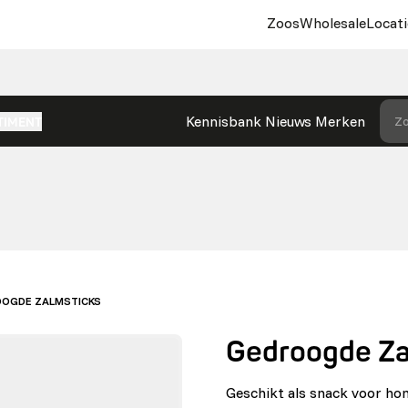
Zoos
Wholesale
Locati
Kennisbank
Nieuws
Merken
Zo
TIMENT
OGDE ZALMSTICKS
Gedroogde Za
Geschikt als snack voor ho