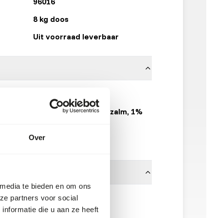
96016
8 kg doos
Uit voorraad leverbaar
ca. 15 cm
84% kabeljauw, 15% zalm, 1%
rundercollageen.
Over
Kiezebrink
 media te bieden en om ons
 ruimte.
ze partners voor social
nformatie die u aan ze heeft