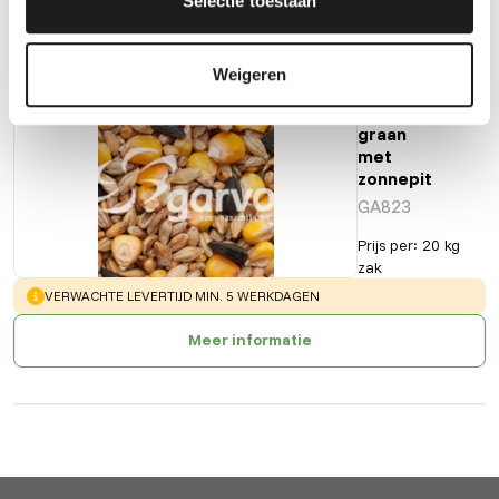
Selectie toestaan
Ook interessant
Weigeren
Gemengd
graan
met
zonnepit
GA823
Prijs per
:
20 kg
zak
WARNING
:
VERWACHTE LEVERTIJD MIN. 5 WERKDAGEN
Meer informatie