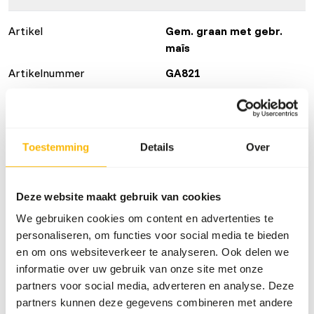
Artikel
Gem. graan met gebr.
maïs
Artikelnummer
GA821
Verkoopeenheid
20 kg zak
Voorraadstatus
Verwachte levertijd min.
5 werkdagen
Toestemming
Details
Over
50 dozen per pallet
Deze website maakt gebruik van cookies
Details
We gebruiken cookies om content en advertenties te
personaliseren, om functies voor social media te bieden
Merk
Garvo
en om ons websiteverkeer te analyseren. Ook delen we
informatie over uw gebruik van onze site met onze
partners voor social media, adverteren en analyse. Deze
Voedingsadvies
partners kunnen deze gegevens combineren met andere