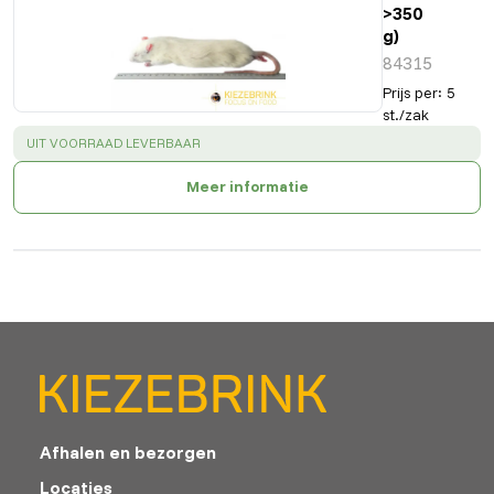
>350
g)
84315
Prijs per
:
5
st./zak
SUCCESS
:
UIT VOORRAAD LEVERBAAR
Meer informatie
Afhalen en bezorgen
Locaties