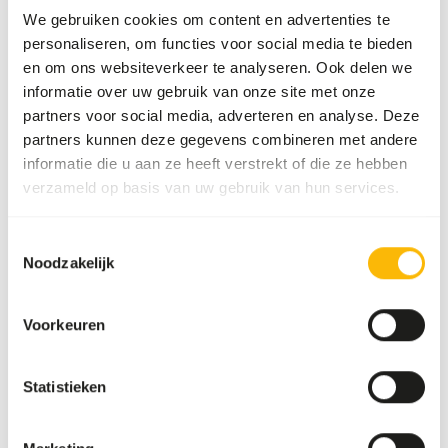
We gebruiken cookies om content en advertenties te
Deze hoge kwaliteit ratten kunnen onder andere gebruikt
personaliseren, om functies voor social media te bieden
worden voor het dieet van roofvogels, reptielen en andere
en om ons websiteverkeer te analyseren. Ook delen we
carnivoren.
informatie over uw gebruik van onze site met onze
partners voor social media, adverteren en analyse. Deze
partners kunnen deze gegevens combineren met andere
informatie die u aan ze heeft verstrekt of die ze hebben
Analytische bestanddelen
verzameld op basis van uw gebruik van hun services.
Vocht
61,4%
Ruwe as
6,8%
Toestemmingsselectie
Eiwit
29,4%
Vetgehalte
14,7%
Noodzakelijk
Voorkeuren
Downloads
Statistieken
Productsheet