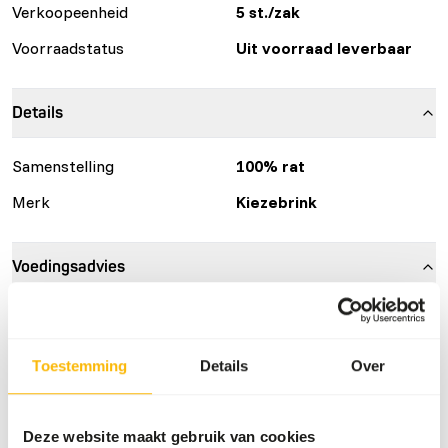
Verkoopeenheid
5 st./zak
Voorraadstatus
Uit voorraad leverbaar
Details
Samenstelling
100% rat
Merk
Kiezebrink
Voedingsadvies
Dit product is een rauw diervoeder. Houd daarom de
hygiënevoorschriften in acht.
Toestemming
Details
Over
Over dit product
Deze website maakt gebruik van cookies