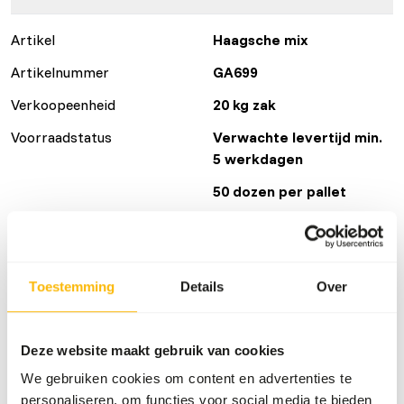
Artikel
Haagsche mix
Artikelnummer
GA699
Verkoopeenheid
20 kg zak
Voorraadstatus
Verwachte levertijd min.
5 werkdagen
50 dozen per pallet
Details
Toestemming
Details
Over
Merk
Garvo
Deze website maakt gebruik van cookies
Voedingsadvies
We gebruiken cookies om content en advertenties te
personaliseren, om functies voor social media te bieden
• Give as needed 3862 solution 2, 3864 solution or 9508