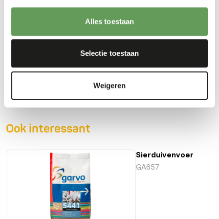
• With grains, peas and seeds.
• Supplement with solution for optimal condition.
Alles toestaan
Selectie toestaan
Downloads
Productsheet
Weigeren
Ook interessant
Sierduivenvoer
GA657