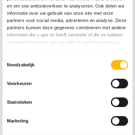
en om ons websiteverkeer te analyseren. Ook delen we
garvocyme (with exception of the 900-series).
informatie over uw gebruik van onze site met onze
• Give during the breeding season: a handful of 3865
partners voor social media, adverteren en analyse. Deze
solution junior onto 1 kg feed made moist with some
partners kunnen deze gegevens combineren met andere
linseed oil; extra calcium/proteins in the form of, for
informatie die u aan ze heeft verstrekt of die ze hebben
example, 9518 garvocalcium 1x per 2 days (the rest of the
verzameld op basis van uw gebruik van hun services.
year 1x per week); extra 5512 mixed pigeon grit 5.
• Give under specific conditions 9521 garvo intestine
improver.
Toestemmingsselectie
• Make sure there’s always 5512 mixed pigeon grit 5 (with
Noodzakelijk
aniseed) on the loft.
• Give fresh water daily.
Voorkeuren
Statistieken
Over dit product
Marketing
Haagsche Mix is an additional mixture designed specifically
for dovecote sports, including other rollers and high-fliers.