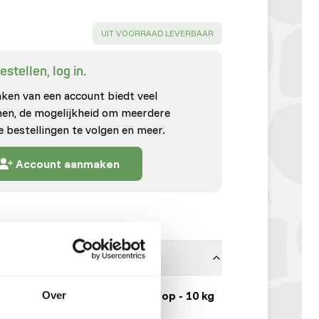
SUCCESS
:
UIT VOORRAAD LEVERBAAR
stellen, log in.
en van een account biedt veel
enen, de mogelijkheid om meerdere
e bestellingen te volgen en meer.
Account aanmaken
Hazelnoten zonder dop - 10 kg
Over