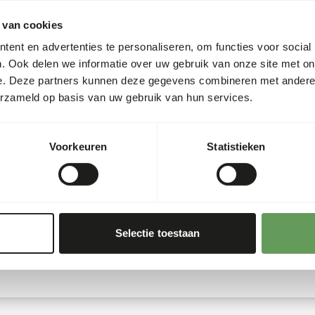
Artikelnummer
 van cookies
Verkoopeenheid
oevoeging aan het dieet van
ent en advertenties te personaliseren, om functies voor social
Voorraadstatus
 hoogwaardige, natuurlijke
. Ook delen we informatie over uw gebruik van onze site met on
door de ontbrekende schaal.
e. Deze partners kunnen deze gegevens combineren met andere i
g vrij van toevoegingen.
erzameld op basis van uw gebruik van hun services.
Details
Merk
Voorkeuren
Statistieken
Voedingsadvies
Kan ad libitum worden gevo
Selectie toestaan