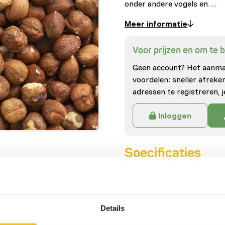
onder andere vogels en…
Meer informatie
Voor prijzen en om te be
Geen account? Het aanmak
voordelen: sneller afrek
adressen te registreren, j
Inloggen
Specificaties
Algemeen
Artikel
Details