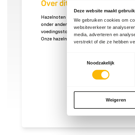
Over dit product
Deze website maakt gebruik
Hazelnoten zonder dop zijn een voedzame t
We gebruiken cookies om cont
onder andere vogels en primaten. Ze bieden
websiteverkeer te analyseren
voedingsstoffen en zijn eenvoudig te eten 
media, adverteren en analys
Onze hazelnoten zijn onbehandeld en volledi
verstrekt of die ze hebben v
Toestemmingsselectie
Noodzakelijk
Weigeren