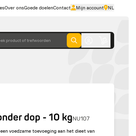
es
Over ons
Goede doelen
Contact
Mijn account
NL
ek product of trefwoorden
nder dop - 10 kg
NU107
 een voedzame toevoeging aan het dieet van