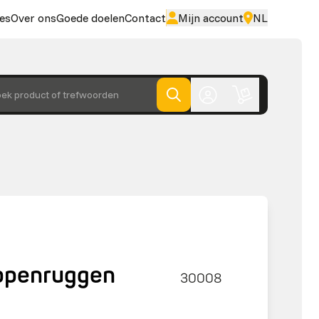
es
Over ons
Goede doelen
Contact
Mijn account
NL
ek product of trefwoorden
ppenruggen
30008