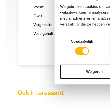
We gebruiken cookies om cont
Vocht
66%
Ruwe a
websiteverkeer te analyseren
Eiwit
15%
Calcium
media, adverteren en analys
verstrekt of die ze hebben v
Vetgehalte
17%
Fosfor
Vezelgehalte
0%
Energie
Toestemmingsselectie
(kcal/1
Noodzakelijk
Weigeren
Ook interessant