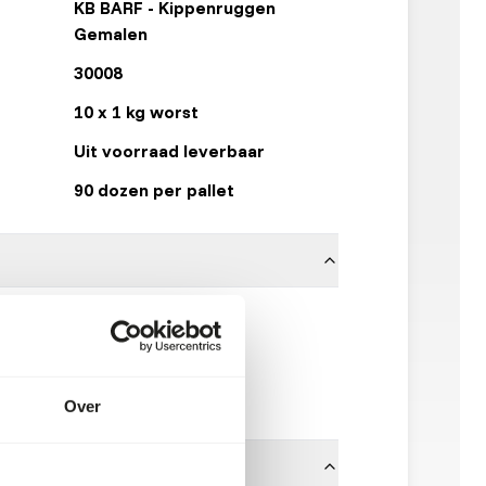
KB BARF - Kippenruggen
Gemalen
30008
10 x 1 kg worst
Uit voorraad leverbaar
90 dozen per pallet
100% kippenrug
KB RAW
Klik hier
Over