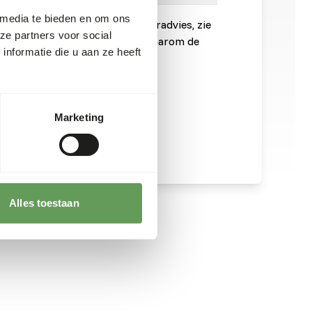
 media te bieden en om ons
onnen is noodzakelijk. Voor voeradvies, zie
ze partners voor social
 is een rauw diervoeder. Houd daarom de
nformatie die u aan ze heeft
t, zie
www.feed-raw-right.eu
.
Marketing
Alles toestaan