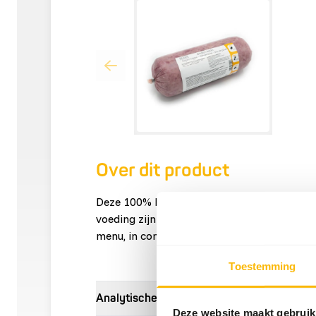
Over dit product
Deze 100% kippenruggen zijn fijn gemalen 
voeding zijn ze uitermate geschikt voor ee
menu, in combinatie met spiervlees, organe
Toestemming
Analytische bestanddelen
Deze website maakt gebruik