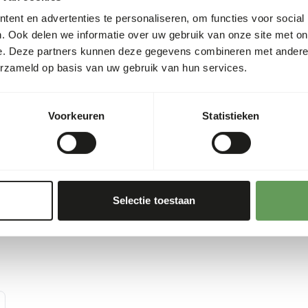
ent en advertenties te personaliseren, om functies voor social
s
4%
Let op: Variatie met eiwitbr
. Ook delen we informatie over uw gebruik van onze site met on
www.kbraw.eu
. Dit product
1,17%
e. Deze partners kunnen deze gegevens combineren met andere i
hygiënevoorschriften in ach
erzameld op basis van uw gebruik van hun services.
0,55%
209
00 g)
Voorkeuren
Statistieken
Selectie toestaan