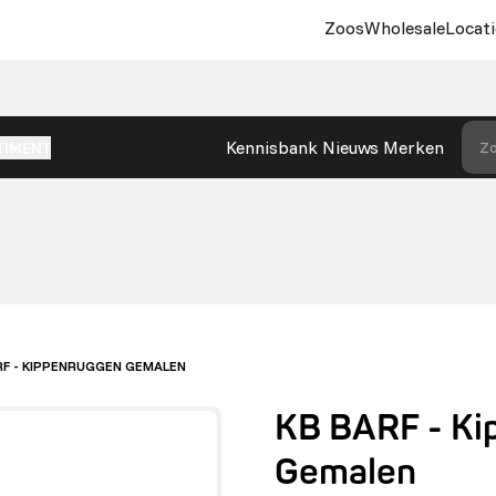
Zoos
Wholesale
Locati
Kennisbank
Nieuws
Merken
Zo
TIMENT
RF - KIPPENRUGGEN GEMALEN
KB BARF - Ki
Gemalen