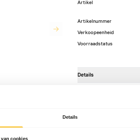
Artikel
Artikelnummer
Verkoopeenheid
Voorraadstatus
Details
op 8 mm. Als aanvullende
Samenstelling
n zelf samengesteld BARF-
Merk
n en ander bevleesd bot.
Meer informatie
Details
Voedingsadvies
 van cookies