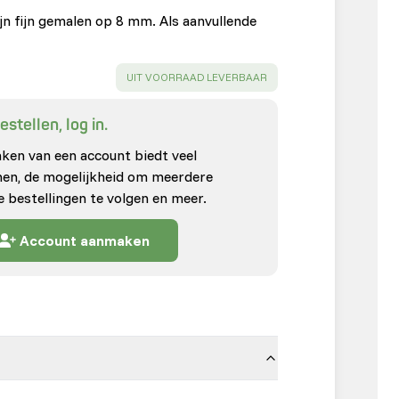
n fijn gemalen op 8 mm. Als aanvullende
SUCCESS
:
UIT VOORRAAD LEVERBAAR
stellen, log in.
en van een account biedt veel
enen, de mogelijkheid om meerdere
e bestellingen te volgen en meer.
Account aanmaken