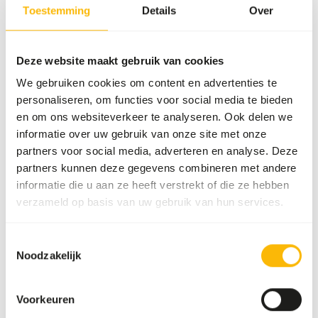
diervoeder. Houd daarom de hygiënevoorschriften in acht,
Toestemming
Details
Over
zie
www.feed-raw-right.eu
.
Deze website maakt gebruik van cookies
We gebruiken cookies om content en advertenties te
Over dit product
personaliseren, om functies voor social media te bieden
en om ons websiteverkeer te analyseren. Ook delen we
100% puur paardenvlees, fijn gemalen op 8 mm.
informatie over uw gebruik van onze site met onze
Paardenvlees behoort tot de categorie rood vlees en bevat
partners voor social media, adverteren en analyse. Deze
van nature relatief veel ijzer, natrium en vitamine B12. Als
partners kunnen deze gegevens combineren met andere
aanvullende voeding is het uitermate geschikt voor een
informatie die u aan ze heeft verstrekt of die ze hebben
zelf samengesteld BARFâ€?menu, in combinatie met
verzameld op basis van uw gebruik van hun services.
organen, bevleesd bot en ander spiervlees.
Toestemmingsselectie
Noodzakelijk
Analytische bestanddelen
Voorkeuren
Vocht
68%
Ruwe as
1%