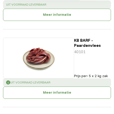
SUCCESS
:
UIT VOORRAAD LEVERBAAR
Meer informatie
KB BARF -
Paardenvlees
40101
Prijs per
:
5 x 2 kg zak
SUCCESS
:
UIT VOORRAAD LEVERBAAR
Meer informatie