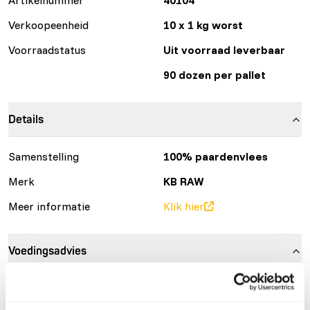
Verkoopeenheid
10 x 1 kg worst
Voorraadstatus
Uit voorraad leverbaar
90 dozen per pallet
Details
Samenstelling
100% paardenvlees
Merk
KB RAW
Meer informatie
Klik hier
Voedingsadvies
Let op: Variatie met eiwitbronnen is noodzakelijk. Voor
voeradvies, zie
www.kbraw.eu
. Dit product is een rauw