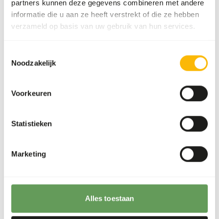
zie
www.feed-raw-right.eu
.
partners kunnen deze gegevens combineren met andere
informatie die u aan ze heeft verstrekt of die ze hebben
verzameld op basis van uw gebruik van hun services.
Over dit product
Toestemmingsselectie
Noodzakelijk
Meer informatie kunt u vinden op
www.kbraw.eu
Voorkeuren
Analytische bestanddelen
Statistieken
Vocht
68%
Ruwe as
3%
Marketing
Eiwit
15%
Calcium
0,93%
Vetgehalte
12%
Fosfor
0,58%
Vezelgehalte
0%
Energie
172
Alles toestaan
(kcal/100 g)