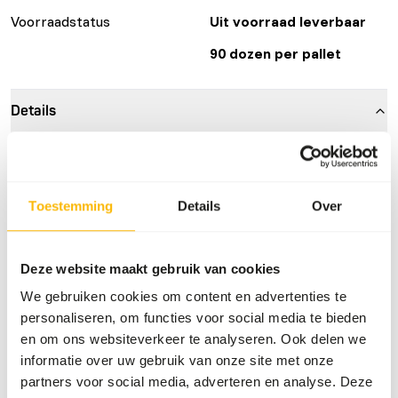
Voorraadstatus
Uit voorraad leverbaar
90 dozen per pallet
Details
Samenstelling
100% eend (35% rug, 20%
nek, 20% hart, 20% vlees,
5% lever).
Toestemming
Details
Over
Merk
KB RAW
Deze website maakt gebruik van cookies
Voedingsadvies
We gebruiken cookies om content en advertenties te
personaliseren, om functies voor social media te bieden
Let op: Variatie met eiwitbronnen is noodzakelijk. Voor
en om ons websiteverkeer te analyseren. Ook delen we
voeradvies, zie
www.kbraw.eu
. Dit product is een rauw
informatie over uw gebruik van onze site met onze
diervoeder. Houd daarom de hygiënevoorschriften in acht,
partners voor social media, adverteren en analyse. Deze