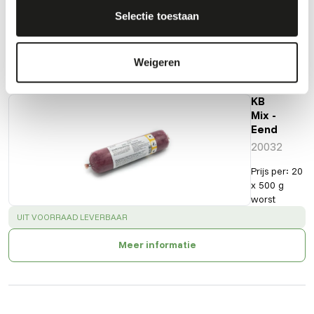
Selectie toestaan
Ook interessant
Weigeren
KB
Mix -
Eend
20032
Prijs per
:
20
x 500 g
worst
SUCCESS
:
UIT VOORRAAD LEVERBAAR
Meer informatie