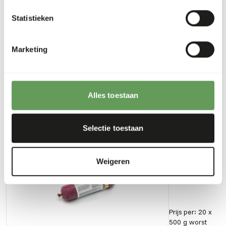
Eiwit
16%
Calcium
0,78%
Statistieken
Vetgehalte
11%
Fosfor
0,61%
Marketing
Vezelgehalte
0,3%
Energie
160
(kcal/100 g)
Alles toestaan
Ook interessant
Selectie toestaan
KB Mix -
Kalkoen
Weigeren
20040
Prijs per
:
20 x
500 g worst