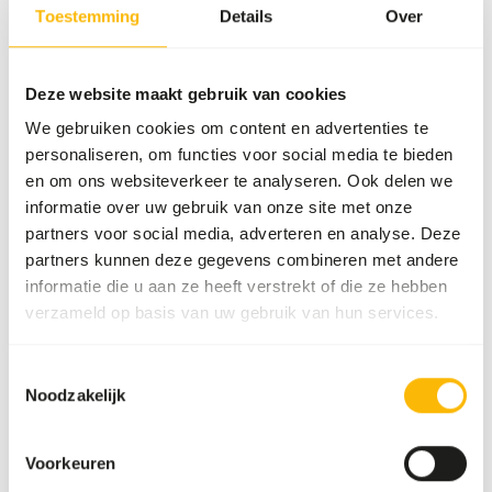
voeradvies, zie
www.kbraw.eu
. Dit product is een rauw
Toestemming
Details
Over
diervoeder. Houd daarom de hygiënevoorschriften in acht,
zie
www.feed-raw-right.eu
.
Deze website maakt gebruik van cookies
We gebruiken cookies om content en advertenties te
personaliseren, om functies voor social media te bieden
Over dit product
en om ons websiteverkeer te analyseren. Ook delen we
informatie over uw gebruik van onze site met onze
Deze KB Mix bevat enkel kalkoen als eiwitbron, en kan
partners voor social media, adverteren en analyse. Deze
daarom geschikt zijn als eliminatiemenu. De mix bevat
partners kunnen deze gegevens combineren met andere
enkel natuurlijke ingrediënten, zonder kunstmatige
informatie die u aan ze heeft verstrekt of die ze hebben
toevoegingen. Deze mix is op zichzelf niet volledig, variatie
verzameld op basis van uw gebruik van hun services.
is nodig voor een gebalanceerd menu.
Toestemmingsselectie
Noodzakelijk
Analytische bestanddelen
Voorkeuren
Vocht
70%
Ruwe as
3%