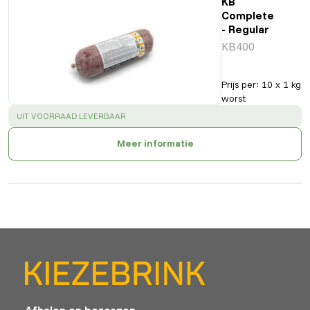
KB
Complete
- Regular
KB400
Prijs per
:
10 x 1 kg
worst
SUCCESS
:
UIT VOORRAAD LEVERBAAR
Meer informatie
Afhalen en bezorgen