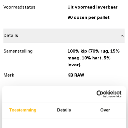
Voorraadstatus
Uit voorraad leverbaar
90 dozen per pallet
Details
Samenstelling
100% kip (70% rug, 15%
maag, 10% hart, 5%
lever).
Merk
KB RAW
Voedingsadvies
Let op: Variatie met eiwitbronnen is noodzakelijk. Voor
Toestemming
Details
Over
voeradvies, zie
www.kbraw.eu
. Dit product is een rauw
diervoeder. Houd daarom de hygiënevoorschriften in acht,