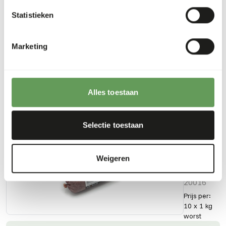
Eiwit
16%
Calcium
0,52%
Statistieken
Vetgehalte
14%
Fosfor
0,32%
Vezelgehalte
0,3%
Energie
188
Marketing
(kcal/100 g)
Alles toestaan
Ook interessant
Selectie toestaan
KB
Mix
Weigeren
-
Lam
20016
Prijs per
:
10 x 1 kg
worst