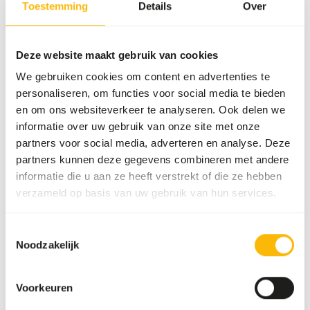
Toestemming
Details
Over
voeradvies, zie
www.kbraw.eu
. Dit product is een rauw
diervoeder. Houd daarom de hygiënevoorschriften in acht,
zie
www.feed-raw-right.eu
.
Deze website maakt gebruik van cookies
We gebruiken cookies om content en advertenties te
personaliseren, om functies voor social media te bieden
Over dit product
en om ons websiteverkeer te analyseren. Ook delen we
informatie over uw gebruik van onze site met onze
Deze KB Mix bevat enkel rund als eiwitbron. De mix bevat
partners voor social media, adverteren en analyse. Deze
enkel natuurlijke ingrediënten, zonder kunstmatige
partners kunnen deze gegevens combineren met andere
toevoegingen. Deze mix is op zichzelf niet volledig, variatie
informatie die u aan ze heeft verstrekt of die ze hebben
is nodig voor een gebalanceerd menu.
verzameld op basis van uw gebruik van hun services.
Toestemmingsselectie
Noodzakelijk
Analytische bestanddelen
Voorkeuren
Vocht
69%
Ruwe as
1%