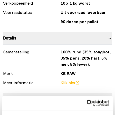
Verkoopeenheid
10 x 1 kg worst
Voorraadstatus
Uit voorraad leverbaar
90 dozen per pallet
Details
Samenstelling
100% rund (35% tongbot,
35% pens, 20% hart, 5%
nier, 5% lever).
Merk
KB RAW
Meer informatie
Klik hier
Voedingsadvies
Let op: Variatie met eiwitbronnen is noodzakelijk. Voor