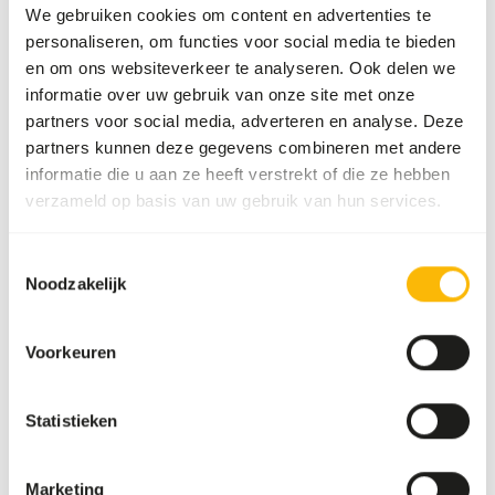
We gebruiken cookies om content en advertenties te
Deze hoge kwaliteit ratten kunnen onder andere gebruikt
personaliseren, om functies voor social media te bieden
worden voor het dieet van roofvogels, reptielen en andere
en om ons websiteverkeer te analyseren. Ook delen we
carnivoren.
informatie over uw gebruik van onze site met onze
partners voor social media, adverteren en analyse. Deze
partners kunnen deze gegevens combineren met andere
informatie die u aan ze heeft verstrekt of die ze hebben
Analytische bestanddelen
verzameld op basis van uw gebruik van hun services.
Vocht
68,1%
Ruwe as
5,3%
Toestemmingsselectie
Noodzakelijk
Eiwit
23,2%
Vetgehalte
10,2%
Voorkeuren
Downloads
Statistieken
Productsheet
Marketing