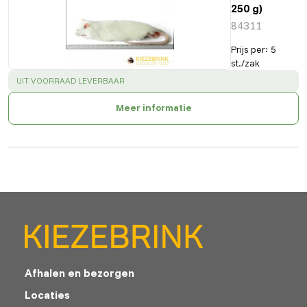
250 g)
84311
Prijs per
:
5
st./zak
SUCCESS
:
UIT VOORRAAD LEVERBAAR
Meer informatie
Afhalen en bezorgen
Locaties