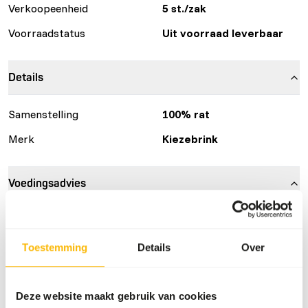
Verkoopeenheid
5 st./zak
Voorraadstatus
Uit voorraad leverbaar
Details
Samenstelling
100% rat
Merk
Kiezebrink
Voedingsadvies
Dit product is een rauw diervoeder. Houd daarom de
hygiënevoorschriften in acht.
Toestemming
Details
Over
Deze website maakt gebruik van cookies
Over dit product