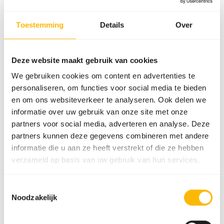
Artikel
KNZ Liksteen schaap
Toestemming
Details
Over
Artikelnummer
GA805
Verkoopeenheid
10 kg blok
Deze website maakt gebruik van cookies
Voorraadstatus
Verwachte levertijd min.
We gebruiken cookies om content en advertenties te
5 werkdagen
personaliseren, om functies voor social media te bieden
en om ons websiteverkeer te analyseren. Ook delen we
50 dozen per pallet
informatie over uw gebruik van onze site met onze
partners voor social media, adverteren en analyse. Deze
partners kunnen deze gegevens combineren met andere
Details
informatie die u aan ze heeft verstrekt of die ze hebben
verzameld op basis van uw gebruik van hun services.
Merk
Garvo
Toestemmingsselectie
Noodzakelijk
Over dit product
KNZ Mineral-lick Sheep is an addition to the daily ration or