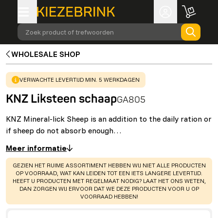
Zoek product of trefwoorden
WHOLESALE SHOP
WARNING
:
VERWACHTE LEVERTIJD MIN. 5 WERKDAGEN
KNZ Liksteen schaap
GA805
KNZ Mineral-lick Sheep is an addition to the daily ration or
if sheep do not absorb enough…
Meer informatie
WARNING
:
GEZIEN HET RUIME ASSORTIMENT HEBBEN WIJ NIET ALLE PRODUCTEN
OP VOORRAAD, WAT KAN LEIDEN TOT EEN IETS LANGERE LEVERTIJD.
HEEFT U PRODUCTEN MET REGELMAAT NODIG? LAAT HET ONS WETEN,
DAN ZORGEN WIJ ERVOOR DAT WE DEZE PRODUCTEN VOOR U OP
VOORRAAD HEBBEN!