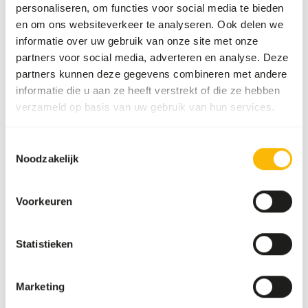
Voedingsadvies
personaliseren, om functies voor social media te bieden
en om ons websiteverkeer te analyseren. Ook delen we
• Voeren bij een watertemperatuur tot 10 graden.
informatie over uw gebruik van onze site met onze
• Bij een hogere watertemperatuur meerdere keren per
partners voor social media, adverteren en analyse. Deze
dag voeren.
partners kunnen deze gegevens combineren met andere
• Voer nooit meer dan de vissen in 5 minuten op kunnen.
informatie die u aan ze heeft verstrekt of die ze hebben
verzameld op basis van uw gebruik van hun services.
Toestemmingsselectie
Over dit product
Noodzakelijk
Koi All Round Multi Mix 6 mm is goed verteerbaar en belast
de waterkwaliteit minimaal.
Voorkeuren
• Relatief laag eiwit en vet percentage
• Groen: Dit voer bevat een heel klein percentage spirulina,
Statistieken
precies genoeg om de kleur van de Koi te behouden.
• Rood: dit voer bevat paprika war de kleur van de Koi
onderhoudt.
Marketing
• Geel: dit voer bevat tarwekiemen, waardoor het voer