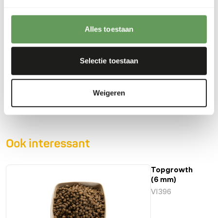
lichter verteerbaar wordt.
• Bruin: dit voer bevat dierlijke eiwitten, die de groei van de
Koi kunnen bevorderen.
Alles toestaan
Selectie toestaan
Downloads
Weigeren
Productsheet
Ook interessant
Topgrowth
(6 mm)
VI396