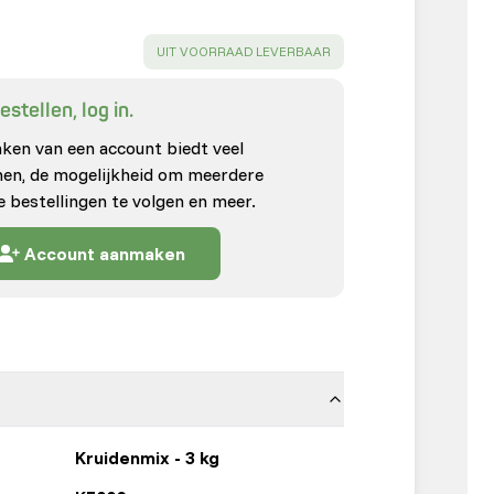
SUCCESS
:
UIT VOORRAAD LEVERBAAR
stellen, log in.
en van een account biedt veel
enen, de mogelijkheid om meerdere
e bestellingen te volgen en meer.
Account aanmaken
Kruidenmix - 3 kg