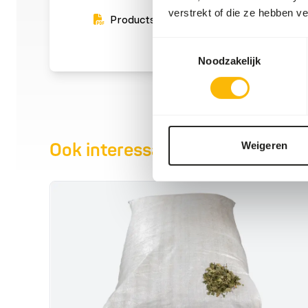
verstrekt of die ze hebben v
Productsheet
Toestemmingsselectie
Noodzakelijk
Weigeren
Ook interessant