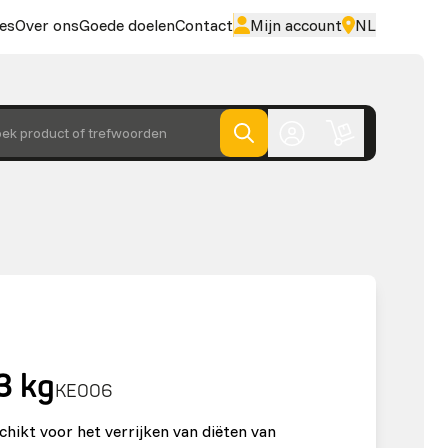
es
Over ons
Goede doelen
Contact
Mijn account
NL
ek product of trefwoorden
3 kg
KE006
chikt voor het verrijken van diëten van