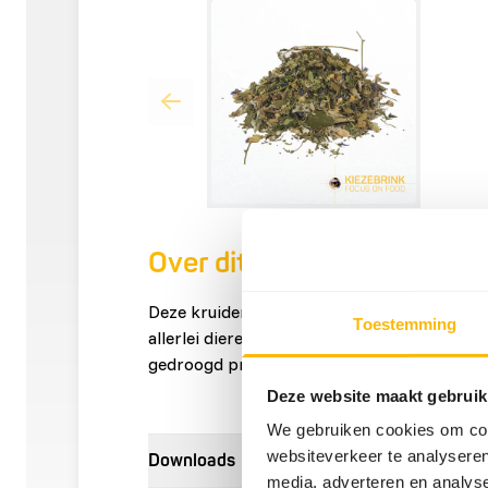
Over dit product
Deze kruidenmix is zeer geschikt voor het v
Toestemming
allerlei dieren zoals: Browsers, grazers en 
gedroogd product en kan daarom gemakkel
Deze website maakt gebruik
We gebruiken cookies om cont
websiteverkeer te analyseren
Downloads
media, adverteren en analys