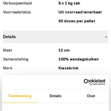
Verkoopeenheid
8 x 1 kg zak
Voorraadstatus
Uit voorraad leverbaar
90 dozen per pallet
Details
Maat
12 cm
Samenstelling
100% eendagskuiken
Merk
Kiezebrink
Voedingsadvies
Toestemming
Details
Over
Kuikens kunnen als heel prooidier gevoerd worden.
Wanneer er dagelijks veel kuikens gevoerd worden kan het
verstandig zijn om de dooier bij een aantal kuikens te