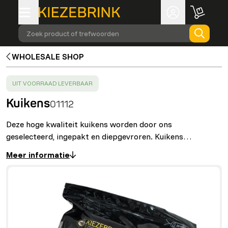
Zoek product of trefwoorden
WHOLESALE SHOP
SUCCESS
:
UIT VOORRAAD LEVERBAAR
Kuikens
01112
Deze hoge kwaliteit kuikens worden door ons
geselecteerd, ingepakt en diepgevroren. Kuikens…
Meer informatie