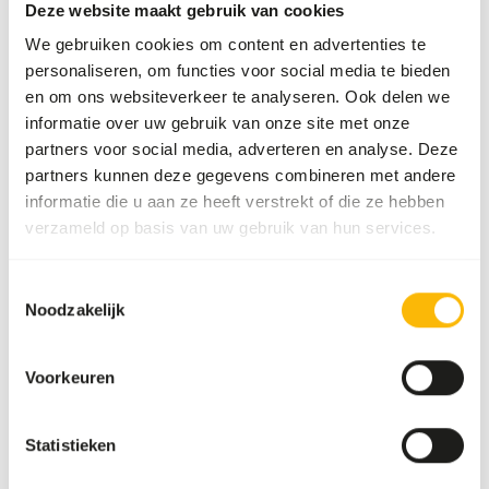
Deze website maakt gebruik van cookies
verwijderen, om een overdosis vitamine A te voorkomen.
Dit product is een rauw diervoeder. Houdt daarom de
We gebruiken cookies om content en advertenties te
hygiënevoorschriften in acht.
personaliseren, om functies voor social media te bieden
en om ons websiteverkeer te analyseren. Ook delen we
informatie over uw gebruik van onze site met onze
partners voor social media, adverteren en analyse. Deze
Over dit product
partners kunnen deze gegevens combineren met andere
informatie die u aan ze heeft verstrekt of die ze hebben
Deze hoge kwaliteit kuikens worden door ons
verzameld op basis van uw gebruik van hun services.
geselecteerd, ingepakt en diepgevroren. Kuikens zijn een
'restproduct' uit de leghennenindustrie, het zijn de
Toestemmingsselectie
haantjes die niet gebruikt kunnen worden. Daarom worden
Noodzakelijk
ze gedood nadat ze uit het ei zijn gekomen. Kuikens zijn
voor veel roofdieren, reptielen en roofvogels een goede
Voorkeuren
bron van eiwit, mineralen en vitamines.
Statistieken
Analytische bestanddelen