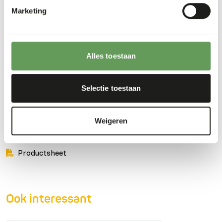
Marketing
Vocht
77%
Ruwe as
2%
Eiwit
16%
Calcium
0,4%
Vetgehalte
6%
Fosfor
0,26%
Alles toestaan
Vezelgehalte
0,2%
Energie
116,3
(kcal/100 g)
Selectie toestaan
Weigeren
Downloads
Productsheet
Ook interessant