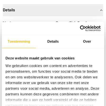
Details
Merk
Frozen Fish Food
Meer informatie
Klik hier
Toestemming
Details
Over
Voedingsadvies
Deze website maakt gebruik van cookies
Dit product is een rauw diervoeder. Houd daarom de
hygiënevoorschriften in acht.
We gebruiken cookies om content en advertenties te
personaliseren, om functies voor social media te bieden
en om ons websiteverkeer te analyseren. Ook delen we
informatie over uw gebruik van onze site met onze
Over dit product
partners voor social media, adverteren en analyse. Deze
partners kunnen deze gegevens combineren met andere
Voor meer informatie over dit product en de doelsoorten,
informatie die u aan ze heeft verstrekt of die ze hebben
klik op de website link.
verzameld op basis van uw gebruik van hun services.