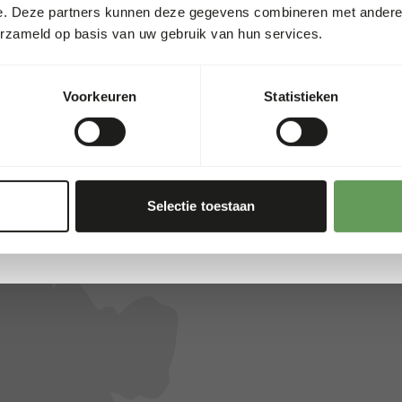
e. Deze partners kunnen deze gegevens combineren met andere i
alle dieren. Daarom werken we samen met meerdere gevestigde m
erzameld op basis van uw gebruik van hun services.
 betrouwbaarheid, hebben we een uniek assortiment samengest
uze kunnen bieden.
Voorkeuren
Statistieken
Selectie toestaan