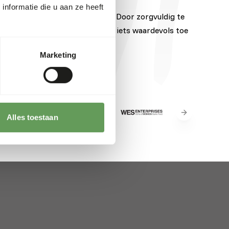
nformatie die u aan ze heeft
erken van over de hele wereld. Door zorgvuldig te
eld. Elk van deze merken voegt iets waardevols toe
Marketing
Next slide
Alles toestaan