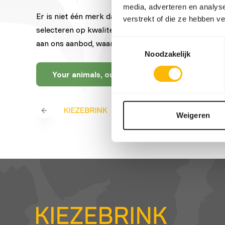
media, adverteren en analys
Er is niet één merk dat het beste voer biedt voor 
verstrekt of die ze hebben v
selecteren op kwaliteit, expertise, vakmanschap en
Toestemmingsselectie
aan ons aanbod, waardoor we jou altijd een ruime ke
Noodzakelijk
Your animals, our brands
Previous slide
Weigeren