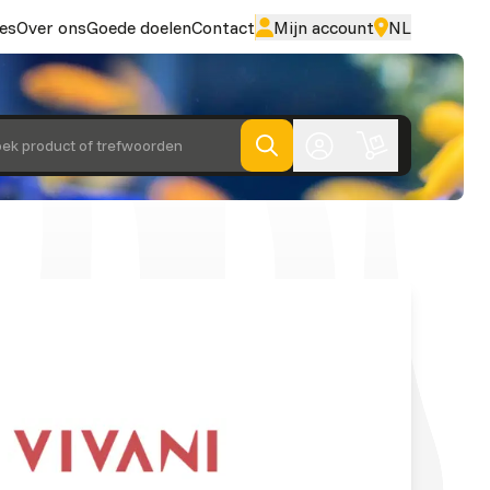
es
Over ons
Goede doelen
Contact
Mijn account
NL
ek product of trefwoorden