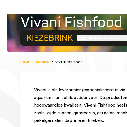
Vivani Fishfood
Specialistische voeding v
WHOLESALE ASSOR
HOME
/
MERKEN
/
VIVANI FISHFOOD
Vivani is als leverancier gespecialiseerd in vis
aquarium- en schildpaddenvoer. De producten 
hoogwaardige kwaliteit. Vivani Fishfood hee
zoals; zijde rupsen, gammerus, garnalen, me
pekelgarnalen, daphnia en krekels.