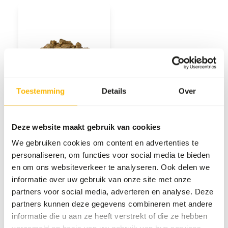
WES Enterprises
Toestemming
Details
Over
Bekijk producten
Deze website maakt gebruik van cookies
Onze merken
We gebruiken cookies om content en advertenties te
personaliseren, om functies voor social media te bieden
Er is niet één merk dat het beste voer biedt voor
en om ons websiteverkeer te analyseren. Ook delen we
alle dieren. Daarom werken we samen met meerdere
informatie over uw gebruik van onze site met onze
partners voor social media, adverteren en analyse. Deze
gevestigde merken van over de hele wereld. Door
partners kunnen deze gegevens combineren met andere
zorgvuldig te selecteren op kwaliteit, expertise,
informatie die u aan ze heeft verstrekt of die ze hebben
vakmanschap en betrouwbaarheid, hebben we een