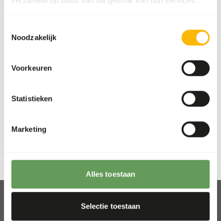
verzameld op basis van uw gebruik van hun services.
uniek assortiment samengesteld. Elk van deze
merken voegt iets waardevols toe aan ons aanbod,
Toestemmingsselectie
waardoor we jou altijd een ruime keuze kunnen
Noodzakelijk
bieden.
Voorkeuren
Your animals, our brands
Statistieken
Previous slide
Next sli
Marketing
Alles toestaan
Selectie toestaan