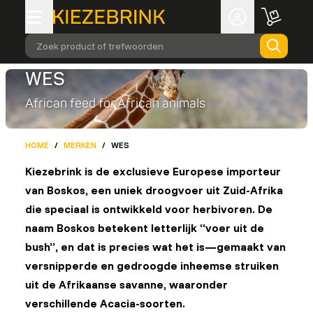
Zoek product of trefwoorden
WES
African feed for African animals
HOME
/
MERKEN
/
WES
Kiezebrink is de exclusieve Europese importeur
van Boskos, een uniek droogvoer uit Zuid-Afrika
die speciaal is ontwikkeld voor herbivoren. De
naam Boskos betekent letterlijk “voer uit de
bush”, en dat is precies wat het is—gemaakt van
versnipperde en gedroogde inheemse struiken
uit de Afrikaanse savanne, waaronder
verschillende Acacia-soorten.