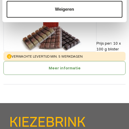
Cyclops
Weigeren
90169
Prijs per
:
10 x
100 g blister
WARNING
:
VERWACHTE LEVERTIJD MIN. 5 WERKDAGEN
Meer informatie