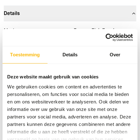
Details
Merk
Frozen Fish Food
Meer informatie
Klik hier
Toestemming
Details
Over
Voedingsadvies
Deze website maakt gebruik van cookies
Dit product is een rauw diervoeder. Houd daarom de
hygiënevoorschriften in acht.
We gebruiken cookies om content en advertenties te
personaliseren, om functies voor social media te bieden
en om ons websiteverkeer te analyseren. Ook delen we
informatie over uw gebruik van onze site met onze
Over dit product
partners voor social media, adverteren en analyse. Deze
partners kunnen deze gegevens combineren met andere
Voor meer informatie over dit product en de doelsoorten,
informatie die u aan ze heeft verstrekt of die ze hebben
klik op de website link.
verzameld op basis van uw gebruik van hun services.