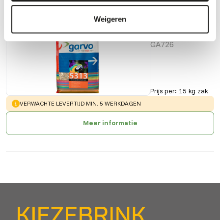
Weigeren
Papegaaien
melange
GA726
Prijs per
:
15 kg zak
WARNING
:
VERWACHTE LEVERTIJD MIN. 5 WERKDAGEN
Meer informatie