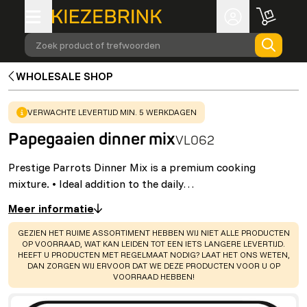
Zoek product of trefwoorden
WHOLESALE SHOP
WARNING
:
VERWACHTE LEVERTIJD MIN. 5 WERKDAGEN
Papegaaien dinner mix
VL062
Prestige Parrots Dinner Mix is a premium cooking
mixture. • Ideal addition to the daily…
Meer informatie
WARNING
:
GEZIEN HET RUIME ASSORTIMENT HEBBEN WIJ NIET ALLE PRODUCTEN
OP VOORRAAD, WAT KAN LEIDEN TOT EEN IETS LANGERE LEVERTIJD.
HEEFT U PRODUCTEN MET REGELMAAT NODIG? LAAT HET ONS WETEN,
DAN ZORGEN WIJ ERVOOR DAT WE DEZE PRODUCTEN VOOR U OP
VOORRAAD HEBBEN!