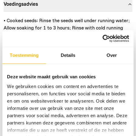
Voedingsadvies
• Cooked seeds: Rinse the seeds well under running water;
Allow soaking for 1 to 3 hours; Rinse with cold running
water; Cook for 30 to 45 min.; Allow the seeds to cool and
drain. Give as is or mixed with eggfood or fruits.
• Soaked seeds: Rinse the seeds well under running water;
Toestemming
Details
Over
Allow soaking for 6 to 24 hours at room temperature,
preferably changing the water several times; Rinse with
plenty of cold running water; If desired, allow draining for
Deze website maakt gebruik van cookies
1 to 3 hours. Give as is or mixed with eggfood or fruits.
We gebruiken cookies om content en advertenties te
Tips:
personaliseren, om functies voor social media te bieden
• You can make and freeze enough cooked feed for several
en om ons websiteverkeer te analyseren. Ook delen we
days and defrost the required portion daily.
informatie over uw gebruik van onze site met onze
• As a result of soaking, the grains become soft so that
partners voor social media, adverteren en analyse. Deze
the birds take them very readily. Soaked seeds are also
partners kunnen deze gegevens combineren met andere
easier to shell. Feeding soaked seed mixtures has a
informatie die u aan ze heeft verstrekt of die ze hebben