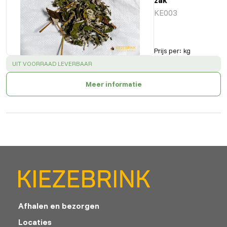
zak
KE003
Prijs per
:
kg
SUCCESS
:
UIT VOORRAAD LEVERBAAR
Meer informatie
Afhalen en bezorgen
Locaties