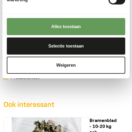
• With a balanced pattern of vitamins and minerals for
good health.
• With organic bound trace-element zinc, manganese and
copper to support locomotion, skin and hair, immunity and
Alles toestaan
reproduction.
• Contains vitamin C in stabilized form.
Selectie toestaan
Downloads
Weigeren
Productsheet
Ook interessant
Bramenblad
- 10-20 kg