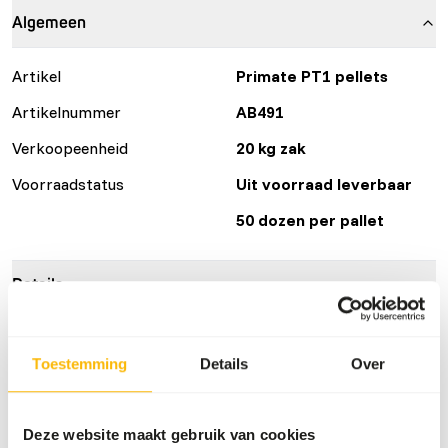
Algemeen
Artikel
Primate PT1 pellets
Artikelnummer
AB491
Verkoopeenheid
20 kg zak
Voorraadstatus
Uit voorraad leverbaar
50 dozen per pallet
Details
Maat
10 mm
Toestemming
Details
Over
Merk
Kasper Faunafood
Deze website maakt gebruik van cookies
Voedingsadvies