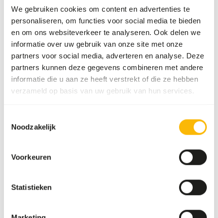
We gebruiken cookies om content en advertenties te
personaliseren, om functies voor social media te bieden
• Primates eat about 2-4% of their body weight as feed.
en om ons websiteverkeer te analyseren. Ook delen we
• This feed should be fed in respect to their condition,
informatie over uw gebruik van onze site met onze
together with leaves, vegetables and some fruit for their
partners voor social media, adverteren en analyse. Deze
well being.
partners kunnen deze gegevens combineren met andere
• Feed at least one third of their daily ratio with pellets.
informatie die u aan ze heeft verstrekt of die ze hebben
These pellets may include at maximum 65% of the total
verzameld op basis van uw gebruik van hun services.
feed ratio (on dry matter basis).
Toestemmingsselectie
Noodzakelijk
Over dit product
Voorkeuren
Primate PT 1 pellets is a complementary feed for
primates.
• With pre-cooked wheat for an easy digestion.
Statistieken
• Contains an elevated level of fibre, especially cellulose
and lignin (ADF fraction) for a healthy intestinal tract.
Marketing