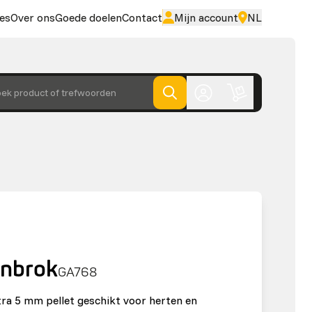
es
Over ons
Goede doelen
Contact
Mijn account
NL
ek product of trefwoorden
enbrok
GA768
xtra 5 mm pellet geschikt voor herten en