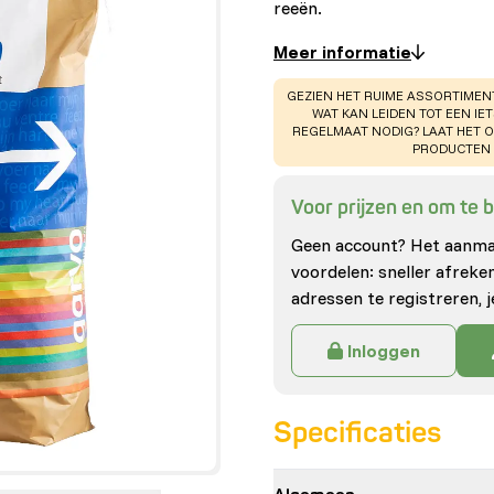
reeën.
Meer informatie
WARNING
:
GEZIEN HET RUIME ASSORTIMEN
WAT KAN LEIDEN TOT EEN IE
REGELMAAT NODIG? LAAT HET 
PRODUCTEN 
Voor prijzen en om te be
Geen account? Het aanmak
voordelen: sneller afrek
adressen te registreren, j
Inloggen
Specificaties