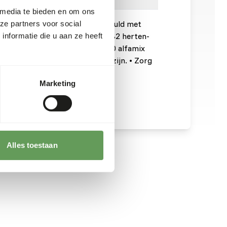
 media te bieden en om ons
voldoende gras of hooi is, aangevuld met
ze partners voor social
stro. • Vul dagelijks aan met 5082 herten-
nformatie die u aan ze heeft
oer, of vul het voer aan met 1020 alfamix
als de dieren drachtig of zogend zijn. • Zorg
er is.
Marketing
Alles toestaan