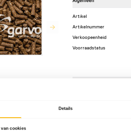
Algemeen
Artikel
Artikelnummer
Verkoopeenheid
Voorraadstatus
 geschikt voor herten en
Details
Maat
Details
Merk
 van cookies
Voedingsadvies