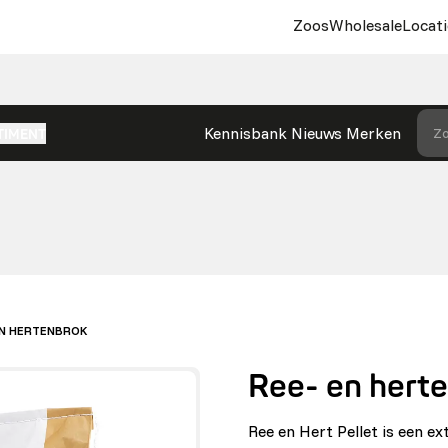
Zoos
Wholesale
Locati
Kennisbank
Nieuws
Merken
Zo
TIMENT
EN HERTENBROK
Ree- en hert
Ree en Hert Pellet is een e