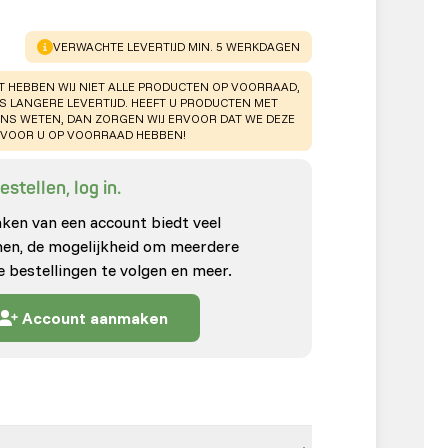
WARNING
:
VERWACHTE LEVERTIJD MIN. 5 WERKDAGEN
T HEBBEN WIJ NIET ALLE PRODUCTEN OP VOORRAAD,
TS LANGERE LEVERTIJD. HEEFT U PRODUCTEN MET
ONS WETEN, DAN ZORGEN WIJ ERVOOR DAT WE DEZE
VOOR U OP VOORRAAD HEBBEN!
stellen, log in.
en van een account biedt veel
enen, de mogelijkheid om meerdere
e bestellingen te volgen en meer.
Account aanmaken