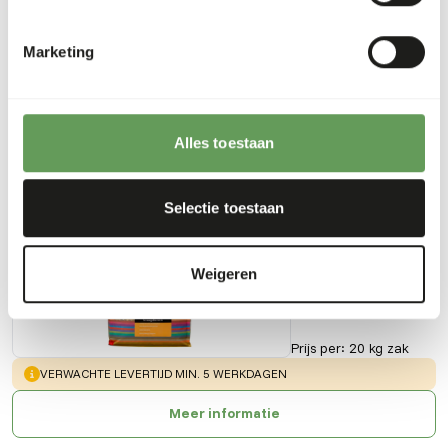
Downloads
Marketing
Productsheet
Alles toestaan
Ook interessant
Knaagdiermix
Selectie toestaan
GA785
Weigeren
Prijs per
:
20 kg zak
WARNING
:
VERWACHTE LEVERTIJD MIN. 5 WERKDAGEN
Meer informatie