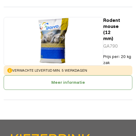
Rodent
mouse
(12
mm)
GA790
Prijs per
:
20 kg
zak
WARNING
:
VERWACHTE LEVERTIJD MIN. 5 WERKDAGEN
Meer informatie