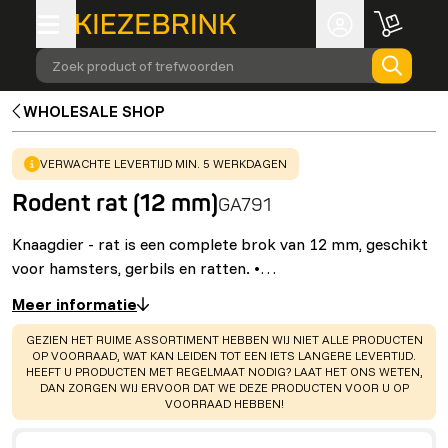
Zoek product of trefwoorden
WHOLESALE SHOP
WARNING
:
VERWACHTE LEVERTIJD MIN. 5 WERKDAGEN
Rodent rat (12 mm)
GA791
Knaagdier - rat is een complete brok van 12 mm, geschikt
voor hamsters, gerbils en ratten. •…
Meer informatie
WARNING
:
GEZIEN HET RUIME ASSORTIMENT HEBBEN WIJ NIET ALLE PRODUCTEN
OP VOORRAAD, WAT KAN LEIDEN TOT EEN IETS LANGERE LEVERTIJD.
HEEFT U PRODUCTEN MET REGELMAAT NODIG? LAAT HET ONS WETEN,
DAN ZORGEN WIJ ERVOOR DAT WE DEZE PRODUCTEN VOOR U OP
VOORRAAD HEBBEN!