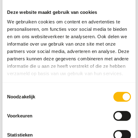
Geef dagelijks vers voer, maar niet meer dan ze op kunnen.
Deze website maakt gebruik van cookies
Groenvoer is optioneel, maar niet noodzakelijk. Het is
We gebruiken cookies om content en advertenties te
prima om regelmatig kleine stukjes dierlijke producten te
personaliseren, om functies voor social media te bieden
geven, zoals stukjes kaas. Geef dagelijks vers water.
en om ons websiteverkeer te analyseren. Ook delen we
informatie over uw gebruik van onze site met onze
partners voor social media, adverteren en analyse. Deze
partners kunnen deze gegevens combineren met andere
Over dit product
informatie die u aan ze heeft verstrekt of die ze hebben
verzameld op basis van uw gebruik van hun services.
Knaagdier - rat is een complete brok van 12 mm, geschikt
voor hamsters, gerbils en ratten. • Verrijkt met eiwitten
Toestemmingsselectie
die gelijk zijn aan de natuurlijke situatie • Voor extra
Noodzakelijk
gezonde en sterke dieren • Ook te gebruiken in
kweekbakken. Voor jonge en volwassen ratten waarmee
wordt gefokt. En ook voor gerbils en hamsters.
Voorkeuren
Statistieken