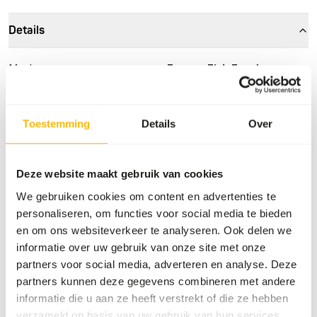
Details
Merk
Frozen Fish Food
Meer informatie
Klik hier
Toestemming
Details
Over
Voedingsadvies
Deze website maakt gebruik van cookies
Dit product is een rauw diervoeder. Houd daarom de
hygiënevoorschriften in acht.
We gebruiken cookies om content en advertenties te
personaliseren, om functies voor social media te bieden
en om ons websiteverkeer te analyseren. Ook delen we
informatie over uw gebruik van onze site met onze
Over dit product
partners voor social media, adverteren en analyse. Deze
partners kunnen deze gegevens combineren met andere
Voor meer informatie over dit product en de doelsoorten,
informatie die u aan ze heeft verstrekt of die ze hebben
klik op de website link.
verzameld op basis van uw gebruik van hun services.