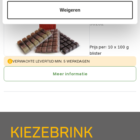
Witte
Weigeren
Muggenlarven
90202
Prijs per
:
10 x 100 g
blister
WARNING
:
VERWACHTE LEVERTIJD MIN. 5 WERKDAGEN
Meer informatie