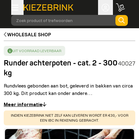
Zoek product of trefwoorden
WHOLESALE SHOP
SUCCESS
:
UIT VOORRAAD LEVERBAAR
Runder achterpoten - cat. 2 - 300
40027
kg
Rundvlees gebonden aan bot, geleverd in bakken van circa
300 kg. Dit product kan onder andere…
Meer informatie
WARNING
:
INDIEN KIEZEBRINK NIET ZELF KAN LEVEREN WORDT ER €30,- VOOR
EEN IBC IN REKENING GEBRACHT.