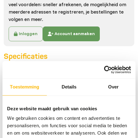
veel voordelen: sneller afrekenen, de mogelijkheid om
meerdere adressen te registreren, je bestellingen te
volgen en meer.
Inloggen
Account aanmaken
Specificaties
Algemeen
Toestemming
Details
Over
Artikel
Runder achterpoten - cat.
2 - 300 kg
Artikelnummer
40027
Deze website maakt gebruik van cookies
We gebruiken cookies om content en advertenties te
Verkoopeenheid
per kg
personaliseren, om functies voor social media te bieden
Voorraadstatus
Uit voorraad leverbaar
en om ons websiteverkeer te analyseren. Ook delen we