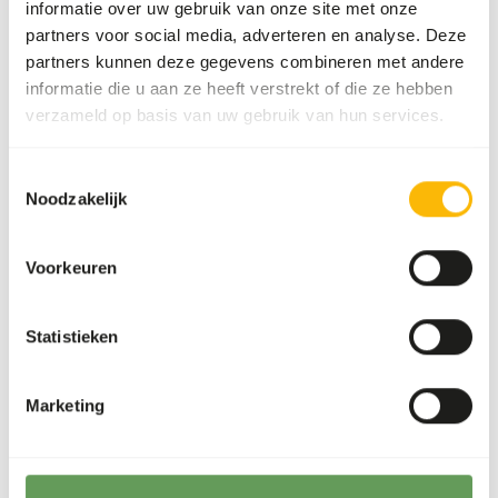
informatie over uw gebruik van onze site met onze
300 kg per pallet
partners voor social media, adverteren en analyse. Deze
partners kunnen deze gegevens combineren met andere
Details
informatie die u aan ze heeft verstrekt of die ze hebben
verzameld op basis van uw gebruik van hun services.
Merk
Kiezebrink
Toestemmingsselectie
Noodzakelijk
Voedingsadvies
Voorkeuren
Dit product is een rauw diervoeder. Houd daarom de
hygiënevoorschriften in acht.
Statistieken
Over dit product
Marketing
Rundvlees gebonden aan bot, geleverd in bakken van circa
300 kg. Dit product kan onder andere dienen als natuurlijke