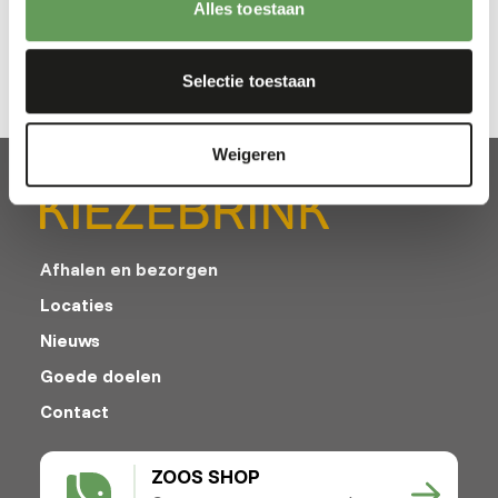
Alles toestaan
calciumbron binnen het dieet van grote carnivoren.
Selectie toestaan
Weigeren
Afhalen en bezorgen
Locaties
Nieuws
Goede doelen
Contact
ZOOS SHOP