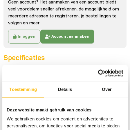
Geen account? Het aanmaken van een account biedt
veel voordelen: sneller afrekenen, de mogelijkheid om
meerdere adressen te registreren, je bestellingen te
volgen en meer.
Inloggen
Account aanmaken
Specificaties
Algemeen
Artikel
Rundvlees met bot - cat.
Toestemming
Details
Over
2 - 500 kg (2-3,5 kg st.)
Artikelnummer
40025
Deze website maakt gebruik van cookies
Verkoopeenheid
per kg
We gebruiken cookies om content en advertenties te
personaliseren, om functies voor social media te bieden
Voorraadstatus
Uit voorraad leverbaar