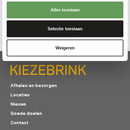
Rundvlees gebonden aan bot, geleverd in bakken van circa
Alles toestaan
500 kg. Dit product kan onder andere dienen als natuurlijke
calciumbron binnen het dieet van grote carnivoren.
Selectie toestaan
Weigeren
Afhalen en bezorgen
Locaties
Nieuws
Goede doelen
Contact