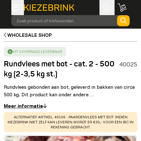
Zoek product of trefwoorden
WHOLESALE SHOP
SUCCESS
:
UIT VOORRAAD LEVERBAAR
Rundvlees met bot - cat. 2 - 500
40025
kg (2-3,5 kg st.)
Rundvlees gebonden aan bot, geleverd in bakken van circa
500 kg. Dit product kan onder andere…
Meer informatie
WARNING
:
ALTERNATIEF ARTIKEL: 40106 - PAARDENVLEES MET BOT. INDIEN
KIEZEBRINK NIET ZELF KAN LEVEREN WORDT ER €30,- VOOR EEN IBC IN
REKENING GEBRACHT.