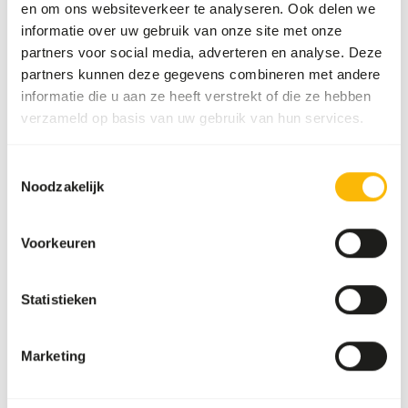
en om ons websiteverkeer te analyseren. Ook delen we
500 kg per pallet
informatie over uw gebruik van onze site met onze
partners voor social media, adverteren en analyse. Deze
partners kunnen deze gegevens combineren met andere
Details
informatie die u aan ze heeft verstrekt of die ze hebben
verzameld op basis van uw gebruik van hun services.
Samenstelling
100% rundsvlees met bot
Merk
Kiezebrink
Toestemmingsselectie
Noodzakelijk
Voedingsadvies
Voorkeuren
Dit product is een rauw diervoeder. Houd daarom de
hygiënevoorschriften in acht.
Statistieken
Marketing
Over dit product