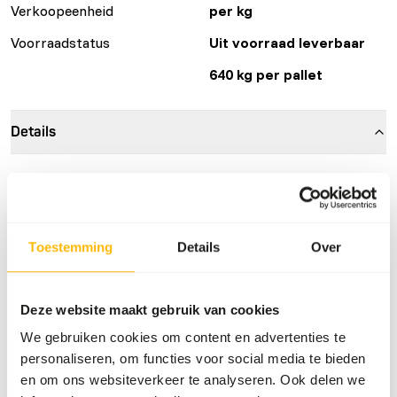
Verkoopeenheid
per kg
Voorraadstatus
Uit voorraad leverbaar
640 kg per pallet
Details
Maat
18 - 23 cm
Samenstelling
100% sardine
Merk
Kiezebrink
Toestemming
Details
Over
Voedingsadvies
Deze website maakt gebruik van cookies
We gebruiken cookies om content en advertenties te
Dit product is een rauw diervoeder. Houd daarom de
personaliseren, om functies voor social media te bieden
hygiënevoorschriften in acht.
en om ons websiteverkeer te analyseren. Ook delen we