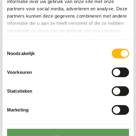
informatie over uw gebruik van onze site met onze
partners voor social media, adverteren en analyse. Deze
partners kunnen deze gegevens combineren met andere
Over dit product
informatie die u aan ze heeft verstrekt of die ze hebben
verzameld op basis van uw gebruik van hun services.
Deze vis wordt los ingevroren, waardoor hij eenvoudig per
portie te ontdooien is.
Toestemmingsselectie
Noodzakelijk
Analytische bestanddelen
Voorkeuren
Vocht
62%
Ruwe as
3%
Statistieken
Eiwit
20%
Calcium
0,63%
Vetgehalte
9%
Fosfor
0,53%
Marketing
Vezelgehalte
0%
Energie
245
(kcal/100 g)