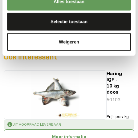
Alles toestaan
Downloads
Selectie toestaan
Productsheet
Weigeren
Ook interessant
Haring
IQF -
10 kg
doos
50103
Prijs per
:
kg
SUCCESS
:
UIT VOORRAAD LEVERBAAR
Meer informatie