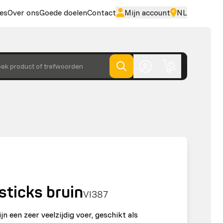
es
Over ons
Goede doelen
Contact
Mijn account
NL
ek product of trefwoorden
ticks bruin
VI387
jn een zeer veelzijdig voer, geschikt als