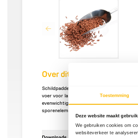
Over dit product
Schildpadden sticks bruin zijn een zeer veelz
voer voor land- en waterschildpadden. Bela
Toestemming
evenwichtige groei, deze sticks zijn uitgeb
sporenelementen, en alle noodzakelijke vit
Deze website maakt gebruik
We gebruiken cookies om cont
websiteverkeer te analyseren
Downloads