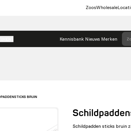
Zoos
Wholesale
Locati
Kennisbank
Nieuws
Merken
Zo
TIMENT
DPADDENSTICKS BRUIN
Schildpaddens
Schildpadden sticks bruin zi