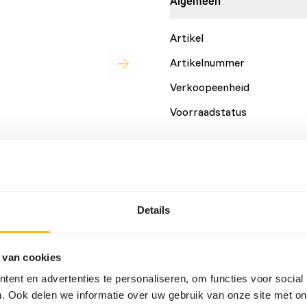
Algemeen
Artikel
Artikelnummer
Verkoopeenheid
Voorraadstatus
Details
ijdig voer, geschikt als
Merk
Details
ngrijk voor een goede
alanceerd en bevatten
aminen.
 van cookies
ent en advertenties te personaliseren, om functies voor social
. Ook delen we informatie over uw gebruik van onze site met on