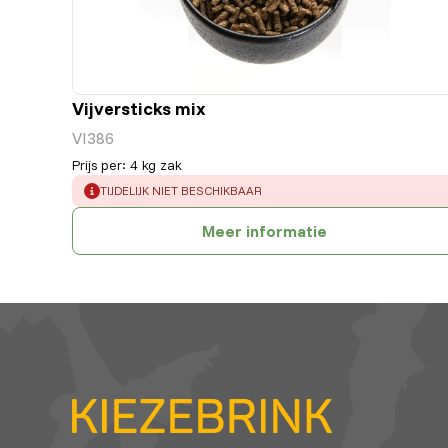
Vijversticks mix
VI386
Prijs per
:
4 kg zak
ERROR
:
TIJDELIJK NIET BESCHIKBAAR
Meer informatie