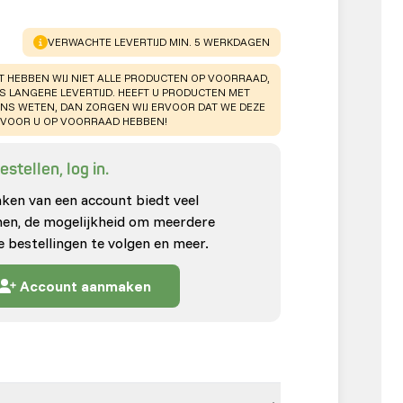
WARNING
:
VERWACHTE LEVERTIJD MIN. 5 WERKDAGEN
T HEBBEN WIJ NIET ALLE PRODUCTEN OP VOORRAAD,
TS LANGERE LEVERTIJD. HEEFT U PRODUCTEN MET
ONS WETEN, DAN ZORGEN WIJ ERVOOR DAT WE DEZE
VOOR U OP VOORRAAD HEBBEN!
stellen, log in.
en van een account biedt veel
enen, de mogelijkheid om meerdere
e bestellingen te volgen en meer.
Account aanmaken